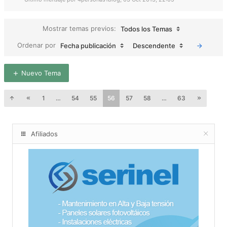
Mostrar temas previos:
Todos los Temas
Ordenar por
Fecha publicación
Descendente
Nuevo Tema
1
…
54
55
56
57
58
…
63
Afiliados