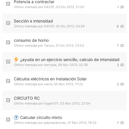
Potencia a contractar
Último mensaje por
D4V1D
,
03 Dic 2013, 21:20
1
Sección e intensidad
Último mensaje por
D4V1D
,
02 Dic 2013, 03:56
9
consumo de horno
Último mensaje por
Tarvos
,
01 Dic 2013, 23:53
7
¿ayuda en un ejercicio sencillo, calculo de intensidad
Último mensaje por
enrrique
,
08 Nov 2013, 02:38
2
Cálculos eléctricos en Instalación Solar
Último mensaje por
sacra
,
05 Nov 2013, 17:32
3
CIRCUITO RC
Último mensaje por
logam311
,
03 Nov 2013, 22:04
Calcular circuito mixto
Último mensaje por
pejotacanovas
,
01 Nov 2013, 19:23
7