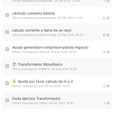
Último mensaje por
jorge1986
,
28 Feb 2014, 23:39
1
cáclculo consumo batería
Último mensaje por
electricistaat
,
20 Feb 2014, 21:07
6
calculo corriente a tierra de un rayo
Último mensaje por
electricistaat
,
20 Feb 2014, 20:53
8
Ayuda generador+compresor+pistola impacto
Último mensaje por
Zamora
,
23 Ene 2014, 20:52
4
Transformador Monofásico
Último mensaje por
FNM212
,
20 Ene 2014, 13:32
Ayuda por favor calculo de In y V
Último mensaje por
Fail
,
16 Dic 2013, 13:24
2
Duda ejercico Transformador
Último mensaje por
Hefner
,
09 Dic 2013, 19:37
1