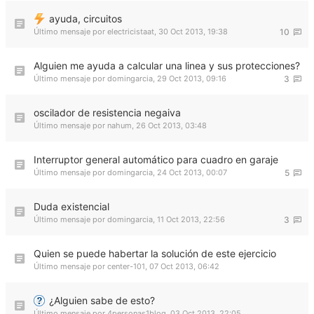
ayuda, circuitos
Último mensaje por
electricistaat
,
30 Oct 2013, 19:38
10
Alguien me ayuda a calcular una linea y sus protecciones?
Último mensaje por
domingarcia
,
29 Oct 2013, 09:16
3
oscilador de resistencia negaiva
Último mensaje por
nahum
,
26 Oct 2013, 03:48
Interruptor general automático para cuadro en garaje
Último mensaje por
domingarcia
,
24 Oct 2013, 00:07
5
Duda existencial
Último mensaje por
domingarcia
,
11 Oct 2013, 22:56
3
Quien se puede habertar la solución de este ejercicio
Último mensaje por
center-101
,
07 Oct 2013, 06:42
¿Alguien sabe de esto?
Último mensaje por
4personas1blog
,
03 Oct 2013, 22:05