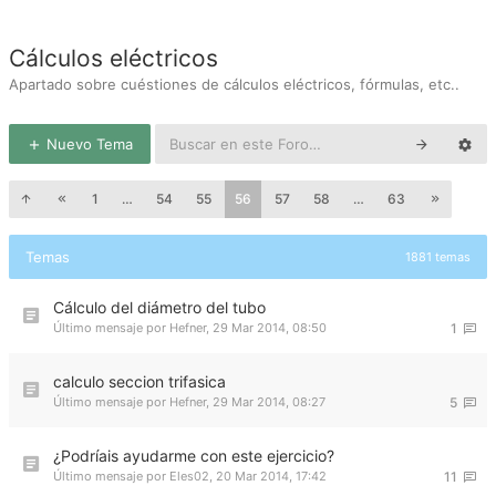
Cálculos eléctricos
Apartado sobre cuéstiones de cálculos eléctricos, fórmulas, etc..
Nuevo Tema
1
…
54
55
56
57
58
…
63
Temas
1881 temas
Cálculo del diámetro del tubo
Último mensaje por
Hefner
,
29 Mar 2014, 08:50
1
calculo seccion trifasica
Último mensaje por
Hefner
,
29 Mar 2014, 08:27
5
¿Podríais ayudarme con este ejercicio?
Último mensaje por
Eles02
,
20 Mar 2014, 17:42
11