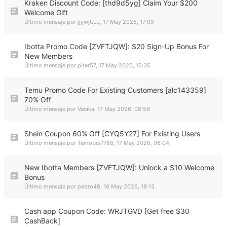
Kraken Discount Code: [thd9d5yg] Claim Your $200
Welcome Gift
Último mensaje por
jjjjwjUJJ
,
17 May 2026, 17:09
Ibotta Promo Code [ZVFTJQW]: $20 Sign-Up Bonus For
New Members
Último mensaje por
piter57
,
17 May 2026, 15:35
Temu Promo Code For Existing Customers [alc143359]
70% Off
Último mensaje por
Vanika
,
17 May 2026, 08:56
Shein Coupon 60% Off [CYQ5Y27] For Existing Users
Último mensaje por
Tamotas7788
,
17 May 2026, 06:04
New Ibotta Members [ZVFTJQW]: Unlock a $10 Welcome
Bonus
Último mensaje por
pedro48
,
16 May 2026, 18:13
Cash app Coupon Code: WRJTGVD [Get free $30
CashBack]