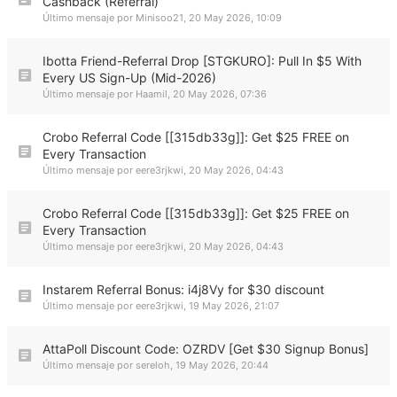
Cashback (Referral)
Último mensaje por
Minisoo21
,
20 May 2026, 10:09
Ibotta Friend-Referral Drop [STGKURO]: Pull In $5 With
Every US Sign-Up (Mid-2026)
Último mensaje por
Haamil
,
20 May 2026, 07:36
Crobo Referral Code [[315db33g]]: Get $25 FREE on
Every Transaction
Último mensaje por
eere3rjkwi
,
20 May 2026, 04:43
Crobo Referral Code [[315db33g]]: Get $25 FREE on
Every Transaction
Último mensaje por
eere3rjkwi
,
20 May 2026, 04:43
Instarem Referral Bonus: i4j8Vy for $30 discount
Último mensaje por
eere3rjkwi
,
19 May 2026, 21:07
AttaPoll Discount Code: OZRDV [Get $30 Signup Bonus]
Último mensaje por
sereloh
,
19 May 2026, 20:44