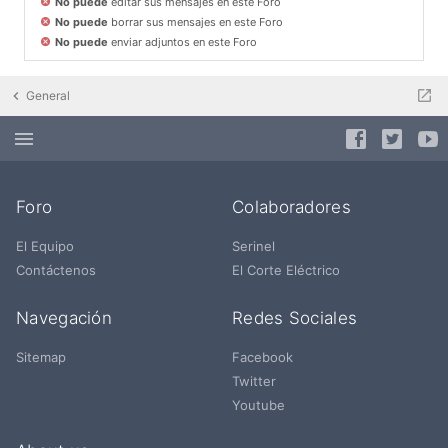
No puede
editar sus mensajes en este Foro
No puede
borrar sus mensajes en este Foro
No puede
enviar adjuntos en este Foro
General
Foro
Colaboradores
El Equipo
Serinel
Contáctenos
El Corte Eléctrico
Navegación
Redes Sociales
Sitemap
Facebook
Twitter
Youtube