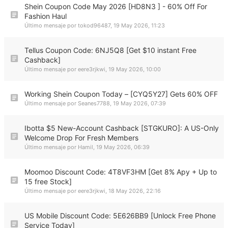
Shein Coupon Code May 2026 [HD8N3 ] - 60% Off For
Fashion Haul
Último mensaje por
tokod96487
,
19 May 2026, 11:23
Tellus Coupon Code: 6NJ5Q8 [Get $10 instant Free
Cashback]
Último mensaje por
eere3rjkwi
,
19 May 2026, 10:00
Working Shein Coupon Today – [CYQ5Y27] Gets 60% OFF
Último mensaje por
Seanes7788
,
19 May 2026, 07:39
Ibotta $5 New-Account Cashback [STGKURO]: A US-Only
Welcome Drop For Fresh Members
Último mensaje por
Hamil
,
19 May 2026, 06:39
Moomoo Discount Code: 4T8VF3HM [Get 8% Apy + Up to
15 free Stock]
Último mensaje por
eere3rjkwi
,
18 May 2026, 22:16
US Mobile Discount Code: 5E626BB9 [Unlock Free Phone
Service Today]