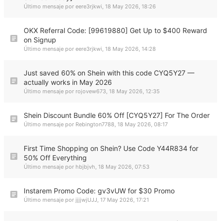
Último mensaje por
eere3rjkwi
,
18 May 2026, 18:26
OKX Referral Code: [99619880] Get Up to $400 Reward
on Signup
Último mensaje por
eere3rjkwi
,
18 May 2026, 14:28
Just saved 60% on Shein with this code CYQ5Y27 —
actually works in May 2026
Último mensaje por
rojovew673
,
18 May 2026, 12:35
Shein Discount Bundle 60% Off [CYQ5Y27] For The Order
Último mensaje por
Rebington7788
,
18 May 2026, 08:17
First Time Shopping on Shein? Use Code Y44R834 for
50% Off Everything
Último mensaje por
hbjbjvh
,
18 May 2026, 07:53
Instarem Promo Code: gv3vUW for $30 Promo
Último mensaje por
jjjjwjUJJ
,
17 May 2026, 17:21