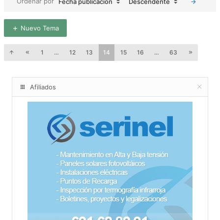
Ordenar por
Fecha publicación
Descendente
Nuevo Tema
1
…
12
13
14
15
16
…
63
Afiliados