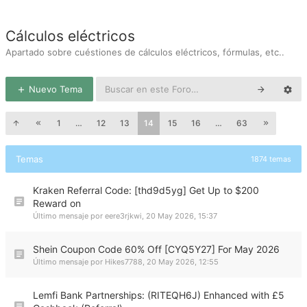
Cálculos eléctricos
Apartado sobre cuéstiones de cálculos eléctricos, fórmulas, etc..
Nuevo Tema
1
…
12
13
14
15
16
…
63
Temas
1874 temas
Kraken Referral Code: [thd9d5yg] Get Up to $200
Reward on
Último mensaje por
eere3rjkwi
,
20 May 2026, 15:37
Shein Coupon Code 60% Off [CYQ5Y27] For May 2026
Último mensaje por
Hikes7788
,
20 May 2026, 12:55
Lemfi Bank Partnerships: (RITEQH6J) Enhanced with £5