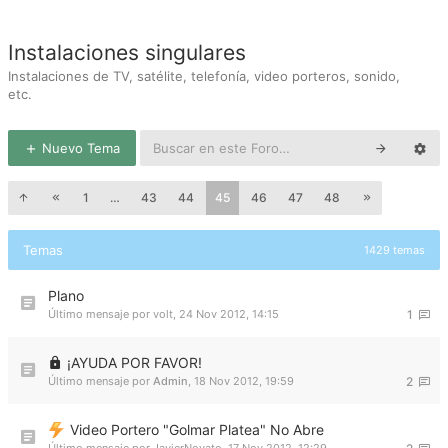
Instalaciones singulares
Instalaciones de TV, satélite, telefonía, video porteros, sonido,
etc.
Nuevo Tema
1
…
43
44
45
46
47
48
Temas
1429 temas
Plano
Último mensaje por
volt
,
24 Nov 2012, 14:15
1
¡AYUDA POR FAVOR!
Último mensaje por
Admin
,
18 Nov 2012, 19:59
2
Video Portero "Golmar Platea" No Abre