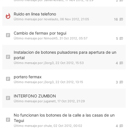
Último mensaje por
JavierNovato
,
17 Nov 2012, 12:29
2
Ruido en linea telefono
Último mensaje por
novelauto
,
06 Nov 2012, 21:05
16
Cambio de fermax por tegui
Último mensaje por
Nimod45
,
31 Oct 2012, 05:57
5
Instalacion de botones pulsadores para apertura de un
portal
Último mensaje por
j3org3
,
22 Oct 2012, 15:53
4
portero fermax
Último mensaje por
j3org3
,
22 Oct 2012, 13:15
3
INTERFONO ZUMBON
Último mensaje por
juganett
,
17 Oct 2012, 21:29
No funcionan los botones de la calle a las casas de un
Tegui
Último mensaje por
chule
,
02 Oct 2012, 00:02
4