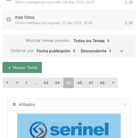
Último mensaje por
tbcorreo
,
06 May 2012, 23:37
2
mas fotos
Último mensaje por
juganett
,
22 Abr 2012, 18:24
2
Mostrar temas previos:
Todos los Temas
Ordenar por
Fecha publicación
Descendente
Nuevo Tema
1
…
43
44
45
46
47
48
Afiliados