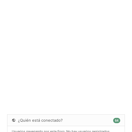
¿Quién está conectado?
64
Usuarios navegando por este Foro: No hay usuarios registrados