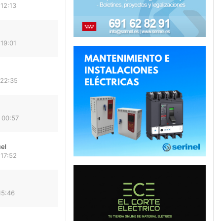
12:13
19:01
 22:35
 00:57
el
 17:52
15:46