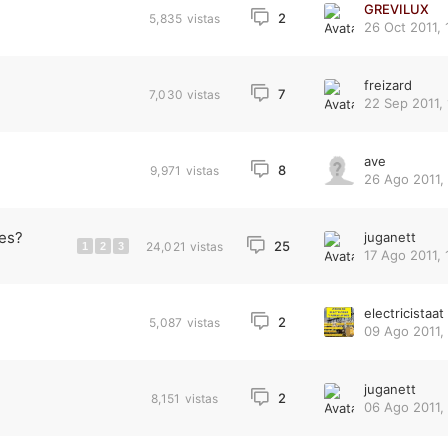
GREVILUX
2
5,835
vistas
26 Oct 2011, 
freizard
7
7,030
vistas
22 Sep 2011, 
ave
8
9,971
vistas
26 Ago 2011,
res?
juganett
25
24,021
vistas
1
2
3
17 Ago 2011, 
electricistaat
2
5,087
vistas
09 Ago 2011,
juganett
2
8,151
vistas
06 Ago 2011,