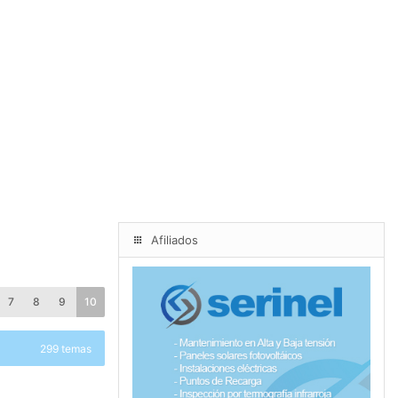
Afiliados
7
8
9
10
299 temas