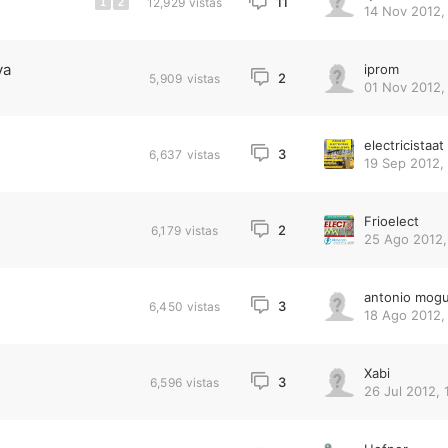
11
12,929
vistas
1
2
14 Nov 2012, 
va
iprom
2
5,909
vistas
01 Nov 2012, 
electricistaat
3
6,637
vistas
19 Sep 2012,
Frioelect
2
6,179
vistas
25 Ago 2012,
antonio mogu
3
6,450
vistas
18 Ago 2012,
Xabi
3
6,596
vistas
26 Jul 2012, 