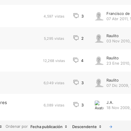
Francisco d
3
4,597
vistas
07 Abr 2011, 
Raulito
2
5,295
vistas
03 Nov 2010,
Raulito
4
12,268
vistas
23 Ene 2010, 
Raulito
3
6,049
vistas
07 Dic 2009, 
ores
J.A.
3
6,089
vistas
18 Nov 2009,
Ordenar por
Fecha publicación
Descendente