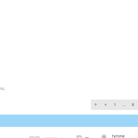
tc.
1
…
6
tyrone