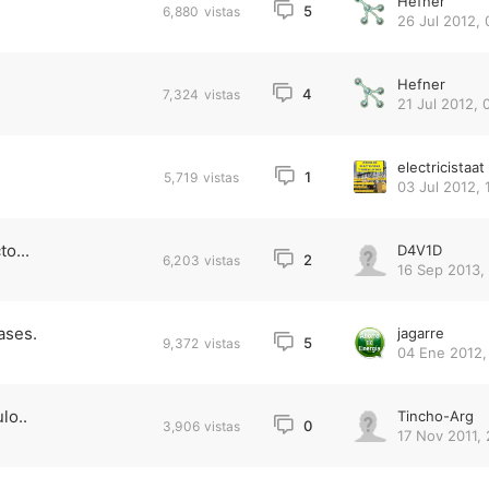
Hefner
5
6,880
vistas
26 Jul 2012, 
Hefner
4
7,324
vistas
21 Jul 2012, 
electricistaat
1
5,719
vistas
03 Jul 2012, 
o...
D4V1D
2
6,203
vistas
16 Sep 2013, 
ases.
jagarre
5
9,372
vistas
04 Ene 2012,
lo..
Tincho-Arg
0
3,906
vistas
17 Nov 2011, 