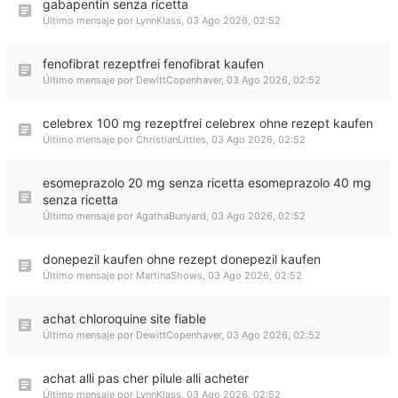
gabapentin senza ricetta
Último mensaje por
LynnKlass
,
03 Ago 2026, 02:52
fenofibrat rezeptfrei fenofibrat kaufen
Último mensaje por
DewittCopenhaver
,
03 Ago 2026, 02:52
celebrex 100 mg rezeptfrei celebrex ohne rezept kaufen
Último mensaje por
ChristianLittles
,
03 Ago 2026, 02:52
esomeprazolo 20 mg senza ricetta esomeprazolo 40 mg
senza ricetta
Último mensaje por
AgathaBunyard
,
03 Ago 2026, 02:52
donepezil kaufen ohne rezept donepezil kaufen
Último mensaje por
MartinaShows
,
03 Ago 2026, 02:52
achat chloroquine site fiable
Último mensaje por
DewittCopenhaver
,
03 Ago 2026, 02:52
achat alli pas cher pilule alli acheter
Último mensaje por
LynnKlass
,
03 Ago 2026, 02:52