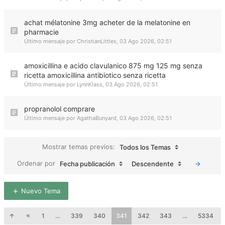
achat mélatonine 3mg acheter de la melatonine en
pharmacie
Último mensaje por
ChristianLittles
,
03 Ago 2026, 02:51
amoxicillina e acido clavulanico 875 mg 125 mg senza
ricetta amoxicillina antibiotico senza ricetta
Último mensaje por
LynnKlass
,
03 Ago 2026, 02:51
propranolol comprare
Último mensaje por
AgathaBunyard
,
03 Ago 2026, 02:51
Mostrar temas previos:
Todos los Temas
Ordenar por
Fecha publicación
Descendente
Nuevo Tema
1
…
339
340
341
342
343
…
5334