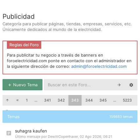
Publicidad
Categoría para publicar páginas, tiendas, empresas, servicios, etc.
Únicamente dedicados al mundo de la electricidad.
Reglas del Foro
Para publicitar tu negocio a través de banners en
foroelectricidad.com ponte en contacto con el administrador en
la siguiente dirección de correo:
admin@foroelectricidad.com
Nuevo Tema
1
…
341
342
343
344
345
…
5223
Temas
156683 temas
suhagra kaufen
Último mensaje por
DewittCopenhaver
,
02 Ago 2026, 06:21