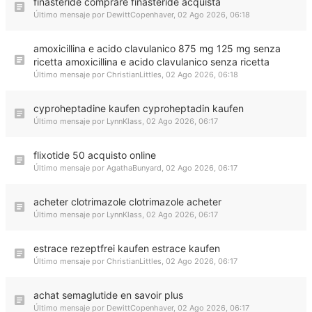
finasteride comprare finasteride acquista
Último mensaje por
DewittCopenhaver
,
02 Ago 2026, 06:18
amoxicillina e acido clavulanico 875 mg 125 mg senza
ricetta amoxicillina e acido clavulanico senza ricetta
Último mensaje por
ChristianLittles
,
02 Ago 2026, 06:18
cyproheptadine kaufen cyproheptadin kaufen
Último mensaje por
LynnKlass
,
02 Ago 2026, 06:17
flixotide 50 acquisto online
Último mensaje por
AgathaBunyard
,
02 Ago 2026, 06:17
acheter clotrimazole clotrimazole acheter
Último mensaje por
LynnKlass
,
02 Ago 2026, 06:17
estrace rezeptfrei kaufen estrace kaufen
Último mensaje por
ChristianLittles
,
02 Ago 2026, 06:17
achat semaglutide en savoir plus
Último mensaje por
DewittCopenhaver
,
02 Ago 2026, 06:17