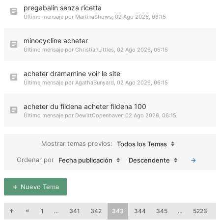
pregabalin senza ricetta
Último mensaje por
MartinaShows
,
02 Ago 2026, 06:15
minocycline acheter
Último mensaje por
ChristianLittles
,
02 Ago 2026, 06:15
acheter dramamine voir le site
Último mensaje por
AgathaBunyard
,
02 Ago 2026, 06:15
acheter du fildena acheter fildena 100
Último mensaje por
DewittCopenhaver
,
02 Ago 2026, 06:15
Mostrar temas previos:
Todos los Temas
Ordenar por
Fecha publicación
Descendente
Nuevo Tema
1
…
341
342
343
344
345
…
5223