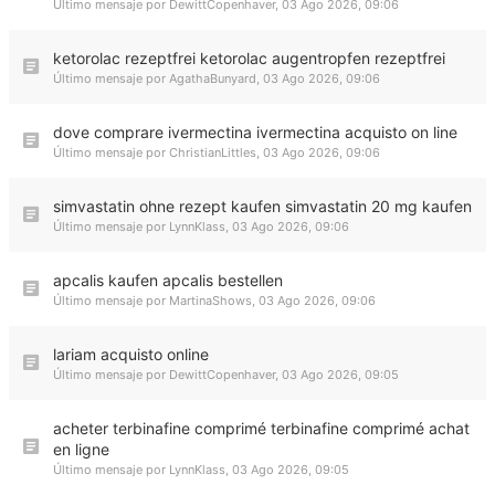
Último mensaje por
DewittCopenhaver
,
03 Ago 2026, 09:06
ketorolac rezeptfrei ketorolac augentropfen rezeptfrei
Último mensaje por
AgathaBunyard
,
03 Ago 2026, 09:06
dove comprare ivermectina ivermectina acquisto on line
Último mensaje por
ChristianLittles
,
03 Ago 2026, 09:06
simvastatin ohne rezept kaufen simvastatin 20 mg kaufen
Último mensaje por
LynnKlass
,
03 Ago 2026, 09:06
apcalis kaufen apcalis bestellen
Último mensaje por
MartinaShows
,
03 Ago 2026, 09:06
lariam acquisto online
Último mensaje por
DewittCopenhaver
,
03 Ago 2026, 09:05
acheter terbinafine comprimé terbinafine comprimé achat
en ligne
Último mensaje por
LynnKlass
,
03 Ago 2026, 09:05