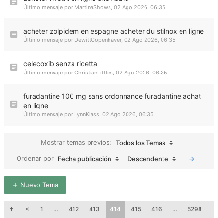
Último mensaje por
MartinaShows
,
02 Ago 2026, 06:35
acheter zolpidem en espagne acheter du stilnox en ligne
Último mensaje por
DewittCopenhaver
,
02 Ago 2026, 06:35
celecoxib senza ricetta
Último mensaje por
ChristianLittles
,
02 Ago 2026, 06:35
furadantine 100 mg sans ordonnance furadantine achat
en ligne
Último mensaje por
LynnKlass
,
02 Ago 2026, 06:35
Mostrar temas previos:
Todos los Temas
Ordenar por
Fecha publicación
Descendente
Nuevo Tema
1
…
412
413
414
415
416
…
5298