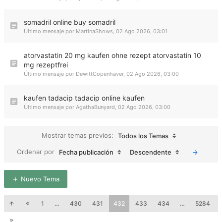
somadril online buy somadril
Último mensaje por
MartinaShows
,
02 Ago 2026, 03:01
atorvastatin 20 mg kaufen ohne rezept atorvastatin 10
mg rezeptfrei
Último mensaje por
DewittCopenhaver
,
02 Ago 2026, 03:00
kaufen tadacip tadacip online kaufen
Último mensaje por
AgathaBunyard
,
02 Ago 2026, 03:00
Mostrar temas previos:
Todos los Temas
Ordenar por
Fecha publicación
Descendente
Nuevo Tema
1
…
430
431
432
433
434
…
5284