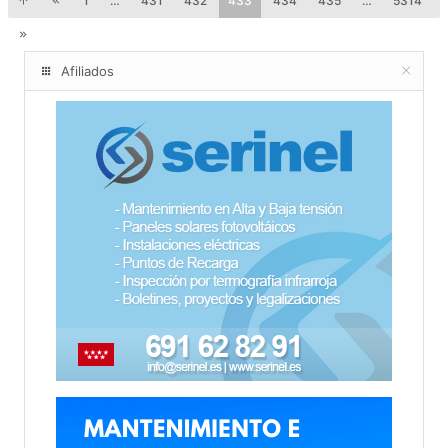
1
…
431
432
433
434
435
…
5314
Afiliados