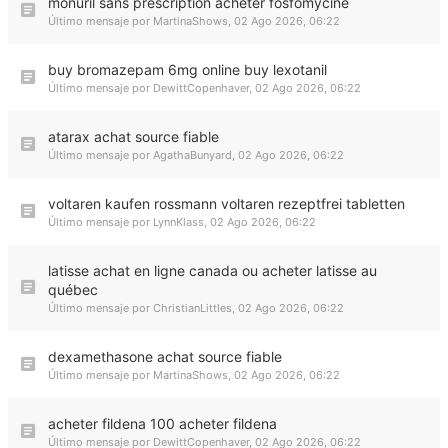
monuril sans prescription acheter fosfomycine
Último mensaje por
MartinaShows
,
02 Ago 2026, 06:22
buy bromazepam 6mg online buy lexotanil
Último mensaje por
DewittCopenhaver
,
02 Ago 2026, 06:22
atarax achat source fiable
Último mensaje por
AgathaBunyard
,
02 Ago 2026, 06:22
voltaren kaufen rossmann voltaren rezeptfrei tabletten
Último mensaje por
LynnKlass
,
02 Ago 2026, 06:22
latisse achat en ligne canada ou acheter latisse au
québec
Último mensaje por
ChristianLittles
,
02 Ago 2026, 06:22
dexamethasone achat source fiable
Último mensaje por
MartinaShows
,
02 Ago 2026, 06:22
acheter fildena 100 acheter fildena
Último mensaje por
DewittCopenhaver
,
02 Ago 2026, 06:22