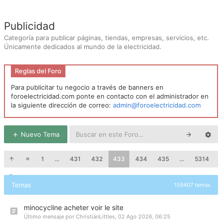
Publicidad
Categoría para publicar páginas, tiendas, empresas, servicios, etc.
Únicamente dedicados al mundo de la electricidad.
Reglas del Foro
Para publicitar tu negocio a través de banners en
foroelectricidad.com ponte en contacto con el administrador en
la siguiente dirección de correo:
admin@foroelectricidad.com
Nuevo Tema
1
…
431
432
433
434
435
…
5314
Temas
159407 temas
minocycline acheter voir le site
Último mensaje por
ChristianLittles
,
02 Ago 2026, 06:25