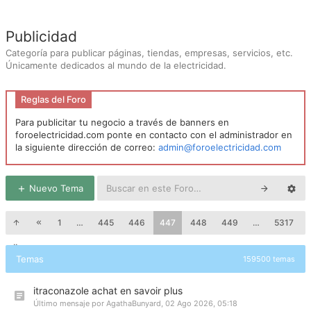
Publicidad
Categoría para publicar páginas, tiendas, empresas, servicios, etc.
Únicamente dedicados al mundo de la electricidad.
Reglas del Foro
Para publicitar tu negocio a través de banners en
foroelectricidad.com ponte en contacto con el administrador en
la siguiente dirección de correo:
admin@foroelectricidad.com
Nuevo Tema
1
…
445
446
447
448
449
…
5317
Temas
159500 temas
itraconazole achat en savoir plus
Último mensaje por
AgathaBunyard
,
02 Ago 2026, 05:18