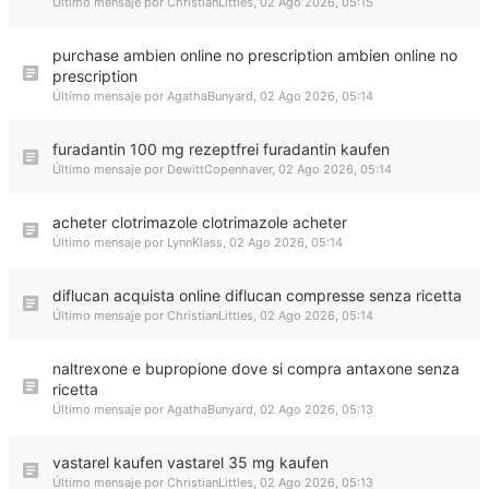
Último mensaje por
ChristianLittles
,
02 Ago 2026, 05:15
purchase ambien online no prescription ambien online no
prescription
Último mensaje por
AgathaBunyard
,
02 Ago 2026, 05:14
furadantin 100 mg rezeptfrei furadantin kaufen
Último mensaje por
DewittCopenhaver
,
02 Ago 2026, 05:14
acheter clotrimazole clotrimazole acheter
Último mensaje por
LynnKlass
,
02 Ago 2026, 05:14
diflucan acquista online diflucan compresse senza ricetta
Último mensaje por
ChristianLittles
,
02 Ago 2026, 05:14
naltrexone e bupropione dove si compra antaxone senza
ricetta
Último mensaje por
AgathaBunyard
,
02 Ago 2026, 05:13
vastarel kaufen vastarel 35 mg kaufen
Último mensaje por
ChristianLittles
,
02 Ago 2026, 05:13