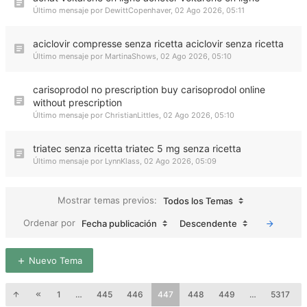
Último mensaje por
DewittCopenhaver
,
02 Ago 2026, 05:11
aciclovir compresse senza ricetta aciclovir senza ricetta
Último mensaje por
MartinaShows
,
02 Ago 2026, 05:10
carisoprodol no prescription buy carisoprodol online
without prescription
Último mensaje por
ChristianLittles
,
02 Ago 2026, 05:10
triatec senza ricetta triatec 5 mg senza ricetta
Último mensaje por
LynnKlass
,
02 Ago 2026, 05:09
Mostrar temas previos:
Todos los Temas
Ordenar por
Fecha publicación
Descendente
Nuevo Tema
1
…
445
446
447
448
449
…
5317