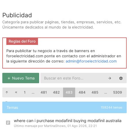
Publicidad
Categoría para publicar páginas, tiendas, empresas, servicios, etc.
Únicamente dedicados al mundo de la electricidad.
Reglas del Foro
Para publicitar tu negocio a través de banners en
foroelectricidad.com ponte en contacto con el administrador en
la siguiente dirección de correo:
admin@foroelectricidad.com
Nuevo Tema
1
…
481
482
483
484
485
…
5309
Temas
159244 temas
where can i purchase modafinil buying modafinil australia
Último mensaje por
MartinaShows
,
01 Ago 2026, 22:21