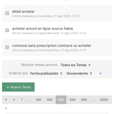
elidel acheter
Último mensaje por
LynnKlass
,
01 Ago 2026, 22:12
acheter amoxil en ligne source fiable
Último mensaje por
AgathaBunyard
,
01 Ago 2026, 22:12
contrave sans prescription contrave ou acheter
Último mensaje por
ChristianLittles
,
01 Ago 2026, 22:11
Mostrar temas previos:
Todos los Temas
Ordenar por
Fecha publicación
Descendente
Nuevo Tema
1
…
481
482
483
484
485
…
5309