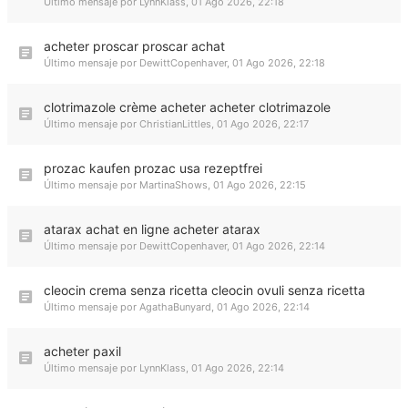
Último mensaje por
LynnKlass
,
01 Ago 2026, 22:18
acheter proscar proscar achat
Último mensaje por
DewittCopenhaver
,
01 Ago 2026, 22:18
clotrimazole crème acheter acheter clotrimazole
Último mensaje por
ChristianLittles
,
01 Ago 2026, 22:17
prozac kaufen prozac usa rezeptfrei
Último mensaje por
MartinaShows
,
01 Ago 2026, 22:15
atarax achat en ligne acheter atarax
Último mensaje por
DewittCopenhaver
,
01 Ago 2026, 22:14
cleocin crema senza ricetta cleocin ovuli senza ricetta
Último mensaje por
AgathaBunyard
,
01 Ago 2026, 22:14
acheter paxil
Último mensaje por
LynnKlass
,
01 Ago 2026, 22:14