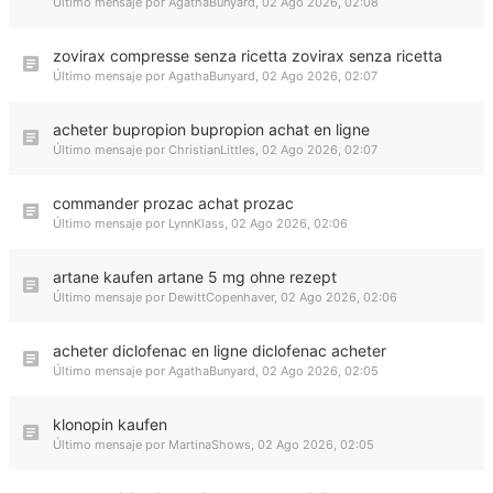
Último mensaje por
AgathaBunyard
,
02 Ago 2026, 02:08
zovirax compresse senza ricetta zovirax senza ricetta
Último mensaje por
AgathaBunyard
,
02 Ago 2026, 02:07
acheter bupropion bupropion achat en ligne
Último mensaje por
ChristianLittles
,
02 Ago 2026, 02:07
commander prozac achat prozac
Último mensaje por
LynnKlass
,
02 Ago 2026, 02:06
artane kaufen artane 5 mg ohne rezept
Último mensaje por
DewittCopenhaver
,
02 Ago 2026, 02:06
acheter diclofenac en ligne diclofenac acheter
Último mensaje por
AgathaBunyard
,
02 Ago 2026, 02:05
klonopin kaufen
Último mensaje por
MartinaShows
,
02 Ago 2026, 02:05