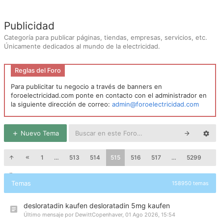
Publicidad
Categoría para publicar páginas, tiendas, empresas, servicios, etc.
Únicamente dedicados al mundo de la electricidad.
Reglas del Foro
Para publicitar tu negocio a través de banners en
foroelectricidad.com ponte en contacto con el administrador en
la siguiente dirección de correo:
admin@foroelectricidad.com
Nuevo Tema
1
…
513
514
515
516
517
…
5299
Temas
158950 temas
desloratadin kaufen desloratadin 5mg kaufen
Último mensaje por
DewittCopenhaver
,
01 Ago 2026, 15:54