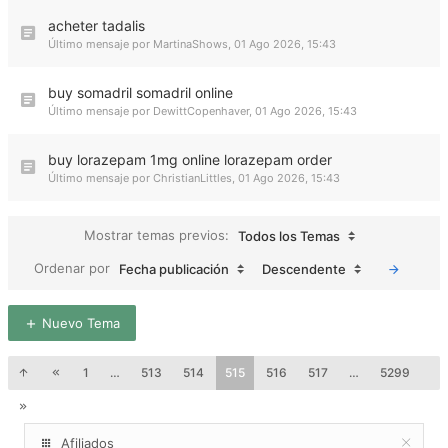
acheter tadalis
Último mensaje por
MartinaShows
,
01 Ago 2026, 15:43
buy somadril somadril online
Último mensaje por
DewittCopenhaver
,
01 Ago 2026, 15:43
buy lorazepam 1mg online lorazepam order
Último mensaje por
ChristianLittles
,
01 Ago 2026, 15:43
Mostrar temas previos:
Todos los Temas
Ordenar por
Fecha publicación
Descendente
Nuevo Tema
1
…
513
514
515
516
517
…
5299
Afiliados