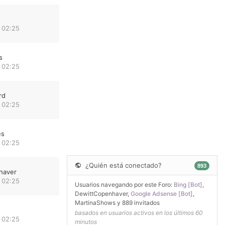
 02:25
s
 02:25
rd
 02:25
es
 02:25
¿Quién está conectado?
893
haver
 02:25
Usuarios navegando por este Foro:
Bing [Bot]
,
DewittCopenhaver
,
Google Adsense [Bot]
,
MartinaShows
y 889 invitados
basados en usuarios activos en los últimos 60
 02:25
minutos