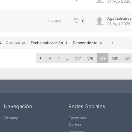
01 Ago 2026,
AgathaBunya
0
5
vistas
01 Ago 2026,
Ordenar por
Fecha publicación
Descendente
1
…
517
518
519
520
521
Navegación
Redes Sociales
Sitemap
Facebook
Twitter