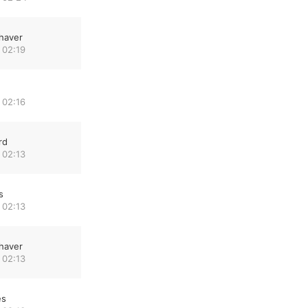
haver
 02:19
 02:16
rd
 02:13
s
 02:13
haver
 02:13
es