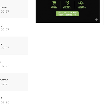
haver
 02:27
rd
 02:27
es
 02:27
s
 02:26
haver
 02:26
es
 02:26