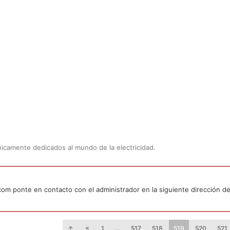
Únicamente dedicados al mundo de la electricidad.
.com ponte en contacto con el administrador en la siguiente dirección de
1
…
517
518
519
520
521