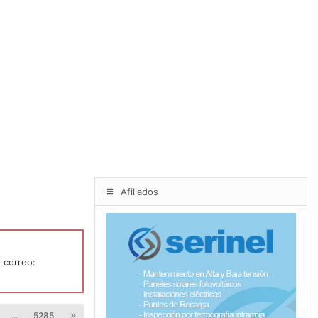
Afiliados
 correo:
…
5285