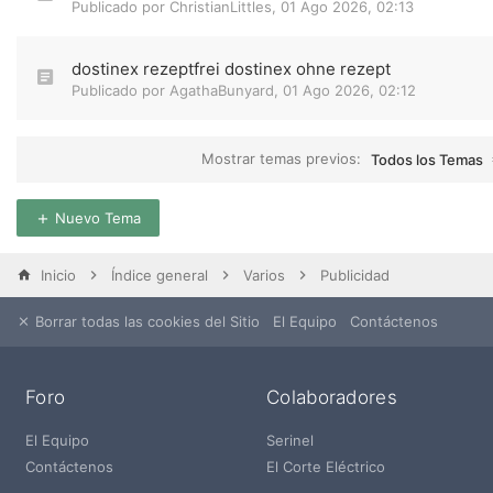
Publicado por
ChristianLittles
,
01 Ago 2026, 02:13
dostinex rezeptfrei dostinex ohne rezept
Publicado por
AgathaBunyard
,
01 Ago 2026, 02:12
Mostrar temas previos:
Todos los Temas
Nuevo Tema
Inicio
Índice general
Varios
Publicidad
Borrar todas las cookies del Sitio
El Equipo
Contáctenos
Foro
Colaboradores
El Equipo
Serinel
Contáctenos
El Corte Eléctrico