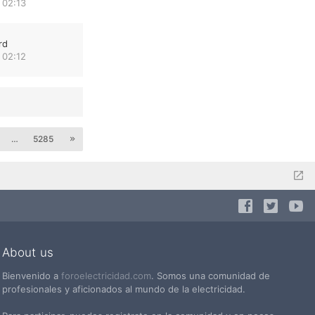
 02:13
rd
 02:12
…
5285
About us
Bienvenido a
foroelectricidad.com
. Somos una comunidad de
profesionales y aficionados al mundo de la electricidad.