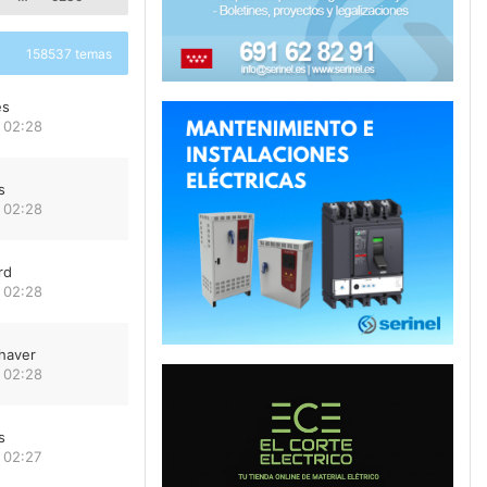
158537 temas
es
 02:28
s
 02:28
rd
 02:28
haver
 02:28
s
 02:27