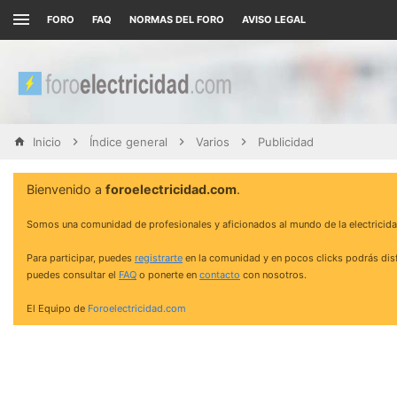
FORO
FAQ
NORMAS DEL FORO
AVISO LEGAL
Inicio
Índice general
Varios
Publicidad
Bienvenido a
foroelectricidad.com
.
Somos una comunidad de profesionales y aficionados al mundo de la electricida
Para participar, puedes
registrarte
en la comunidad y en pocos clicks podrás disf
puedes consultar el
FAQ
o ponerte en
contacto
con nosotros.
El Equipo de
Foroelectricidad.com