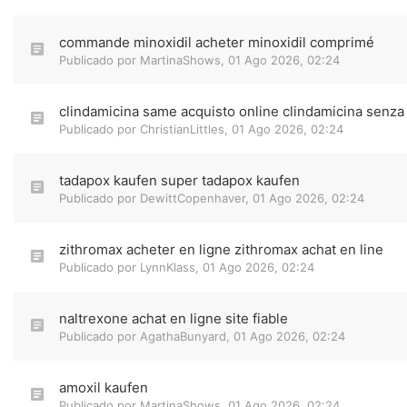
commande minoxidil acheter minoxidil comprimé
Publicado por
MartinaShows
,
01 Ago 2026, 02:24
clindamicina same acquisto online clindamicina senza 
Publicado por
ChristianLittles
,
01 Ago 2026, 02:24
tadapox kaufen super tadapox kaufen
Publicado por
DewittCopenhaver
,
01 Ago 2026, 02:24
zithromax acheter en ligne zithromax achat en line
Publicado por
LynnKlass
,
01 Ago 2026, 02:24
naltrexone achat en ligne site fiable
Publicado por
AgathaBunyard
,
01 Ago 2026, 02:24
amoxil kaufen
Publicado por
MartinaShows
,
01 Ago 2026, 02:24