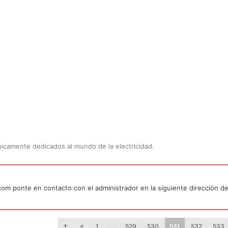
Únicamente dedicados al mundo de la electricidad.
.com ponte en contacto con el administrador en la siguiente dirección de
1
…
529
530
531
532
533