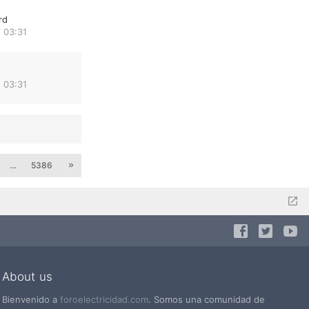
rd
 03:31
 03:31
…
5386
About us
Bienvenido a
foroelectricidad.com
. Somos una comunidad de