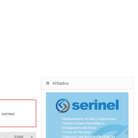
Afiliados
 correo:
…
5386