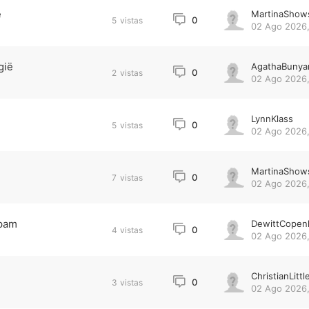
e
MartinaShow
0
5
vistas
02 Ago 2026,
gië
AgathaBunya
0
2
vistas
02 Ago 2026,
LynnKlass
0
5
vistas
02 Ago 2026,
MartinaShow
0
7
vistas
02 Ago 2026,
epam
DewittCopen
0
4
vistas
02 Ago 2026,
i
ChristianLittl
0
3
vistas
02 Ago 2026,