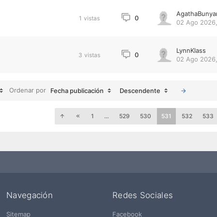
AgathaBunya
0
1
vistas
02 Ago 2026,
LynnKlass
0
3
vistas
02 Ago 2026,
Ordenar por
Fecha publicación
Descendente
1
…
529
530
531
532
533
Navegación
Redes Sociales
Sitemap
Facebook