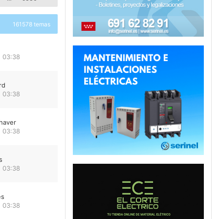
161578 temas
 03:38
rd
 03:38
haver
 03:38
s
 03:38
es
 03:38