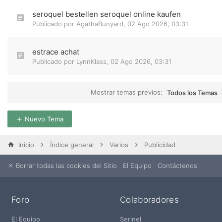
seroquel bestellen seroquel online kaufen
Publicado por
AgathaBunyard
,
02 Ago 2026, 03:31
estrace achat
Publicado por
LynnKlass
,
02 Ago 2026, 03:31
Mostrar temas previos:
Todos los Temas
Nuevo Tema
Inicio
Índice general
Varios
Publicidad
Borrar todas las cookies del Sitio
El Equipo
Contáctenos
Foro
Colaboradores
El Equipo
Serinel