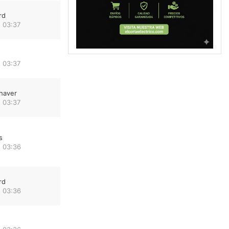
rd
 03:37
 03:37
haver
 03:37
s
 03:36
rd
 03:36