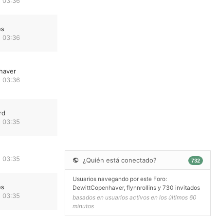
 03:36
es
 03:36
haver
 03:36
rd
 03:35
 03:35
¿Quién está conectado?
732
Usuarios navegando por este Foro:
es
DewittCopenhaver
,
flynnrollins
y 730 invitados
 03:35
basados en usuarios activos en los últimos 60
minutos