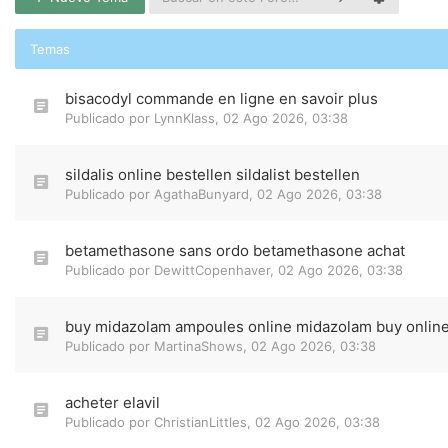
Temas
bisacodyl commande en ligne en savoir plus
Publicado por
LynnKlass
,
02 Ago 2026, 03:38
sildalis online bestellen sildalist bestellen
Publicado por
AgathaBunyard
,
02 Ago 2026, 03:38
betamethasone sans ordo betamethasone achat
Publicado por
DewittCopenhaver
,
02 Ago 2026, 03:38
buy midazolam ampoules online midazolam buy onlin
Publicado por
MartinaShows
,
02 Ago 2026, 03:38
acheter elavil
Publicado por
ChristianLittles
,
02 Ago 2026, 03:38