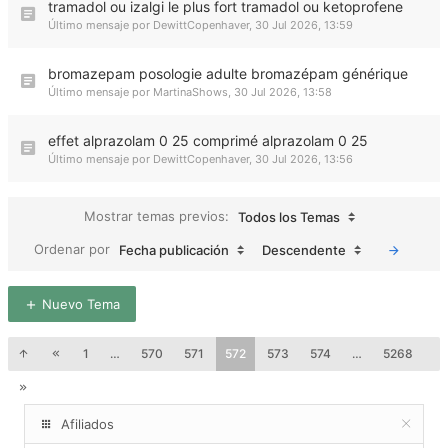
tramadol ou izalgi le plus fort tramadol ou ketoprofene
Último mensaje por
DewittCopenhaver
,
30 Jul 2026, 13:59
bromazepam posologie adulte bromazépam générique
Último mensaje por
MartinaShows
,
30 Jul 2026, 13:58
effet alprazolam 0 25 comprimé alprazolam 0 25
Último mensaje por
DewittCopenhaver
,
30 Jul 2026, 13:56
Mostrar temas previos:
Todos los Temas
Ordenar por
Fecha publicación
Descendente
Nuevo Tema
1
…
570
571
572
573
574
…
5268
Afiliados