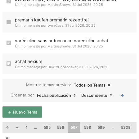
Último mensaje por
MartinaShows
,
31 Jul 2026, 20:25
premarin kaufen premarin rezeptfrei
Último mensaje por
LynnKlass
,
31 Jul 2026, 20:25
varénicline sans ordonnance varenicline achat
Último mensaje por
MartinaShows
,
31 Jul 2026, 20:25
achat nexium
Último mensaje por
DewittCopenhaver
,
31 Jul 2026, 20:25
Mostrar temas previos:
Todos los Temas
Ordenar por
Fecha publicación
Descendente
Nuevo Tema
1
…
595
596
597
598
599
…
5338