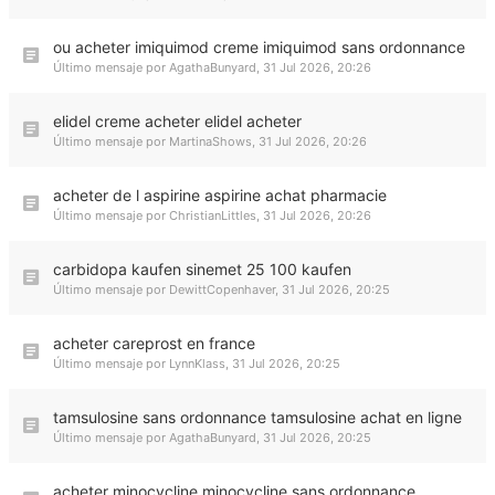
ou acheter imiquimod creme imiquimod sans ordonnance
Último mensaje por
AgathaBunyard
,
31 Jul 2026, 20:26
elidel creme acheter elidel acheter
Último mensaje por
MartinaShows
,
31 Jul 2026, 20:26
acheter de l aspirine aspirine achat pharmacie
Último mensaje por
ChristianLittles
,
31 Jul 2026, 20:26
carbidopa kaufen sinemet 25 100 kaufen
Último mensaje por
DewittCopenhaver
,
31 Jul 2026, 20:25
acheter careprost en france
Último mensaje por
LynnKlass
,
31 Jul 2026, 20:25
tamsulosine sans ordonnance tamsulosine achat en ligne
Último mensaje por
AgathaBunyard
,
31 Jul 2026, 20:25
acheter minocycline minocycline sans ordonnance