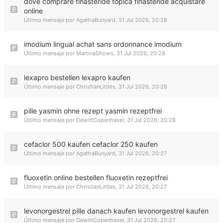
dove comprare finasteride topica finasteride acquistare
online
Último mensaje por
AgathaBunyard
,
31 Jul 2026, 20:28
imodium lingual achat sans ordonnance imodium
Último mensaje por
MartinaShows
,
31 Jul 2026, 20:28
lexapro bestellen lexapro kaufen
Último mensaje por
ChristianLittles
,
31 Jul 2026, 20:28
pille yasmin ohne rezept yasmin rezeptfrei
Último mensaje por
DewittCopenhaver
,
31 Jul 2026, 20:28
cefaclor 500 kaufen cefaclor 250 kaufen
Último mensaje por
AgathaBunyard
,
31 Jul 2026, 20:27
fluoxetin online bestellen fluoxetin rezeptfrei
Último mensaje por
ChristianLittles
,
31 Jul 2026, 20:27
levonorgestrel pille danach kaufen levonorgestrel kaufen
Último mensaje por
DewittCopenhaver
,
31 Jul 2026, 20:27