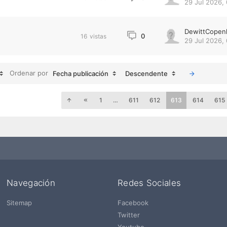
29 Jul 2026, 
DewittCopen
0
16
vistas
29 Jul 2026, 
Ordenar por
Fecha publicación
Descendente
1
…
611
612
613
614
615
Navegación
Redes Sociales
Sitemap
Facebook
Twitter