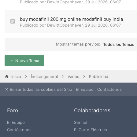
Publicado por
DewittCopenhaver
,
29 Jul 2026, 06:07
buy modafinil 200 mg online modafinil buy india
Publicado por
DewittCopenhaver
,
29 Jul 2026, 06:07
Mostrar temas previos:
Todos los Temas
Nuevo Tema
Inicio
Índice general
Varios
Publicidad
Borrar todas las cookies del Sitio
El Equipo
Contáctenos
Foro
Colaboradores
El Equipo
Serinel
Contáctenos
El Corte Eléctrico