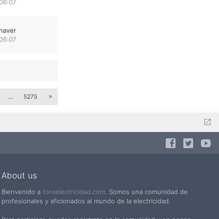
06:07
haver
06:07
…
5275
About us
Bienvenido a
foroelectricidad.com
. Somos una comunidad de
profesionales y aficionados al mundo de la electricidad.