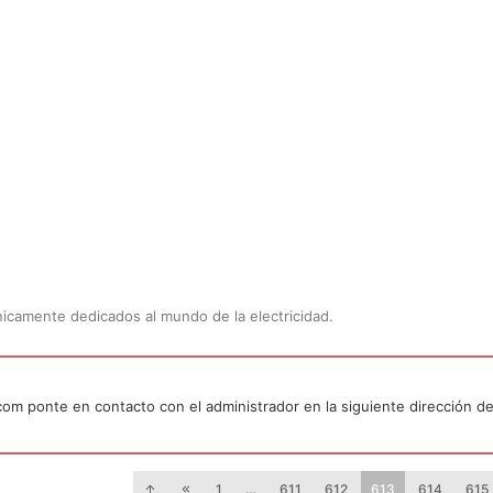
Únicamente dedicados al mundo de la electricidad.
.com ponte en contacto con el administrador en la siguiente dirección de
1
…
611
612
613
614
615