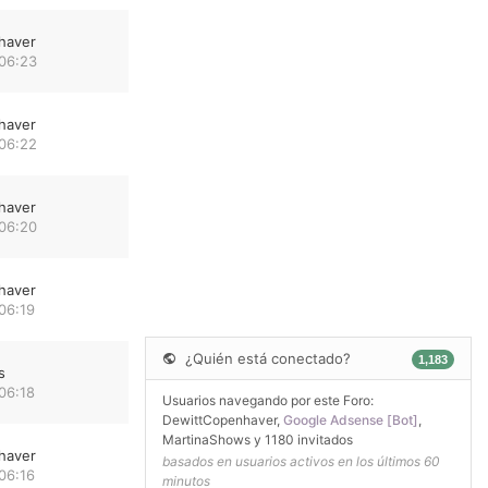
haver
 06:23
haver
 06:22
haver
 06:20
haver
06:19
¿Quién está conectado?
1,183
s
06:18
Usuarios navegando por este Foro:
DewittCopenhaver
,
Google Adsense [Bot]
,
MartinaShows
y 1180 invitados
haver
basados en usuarios activos en los últimos 60
06:16
minutos