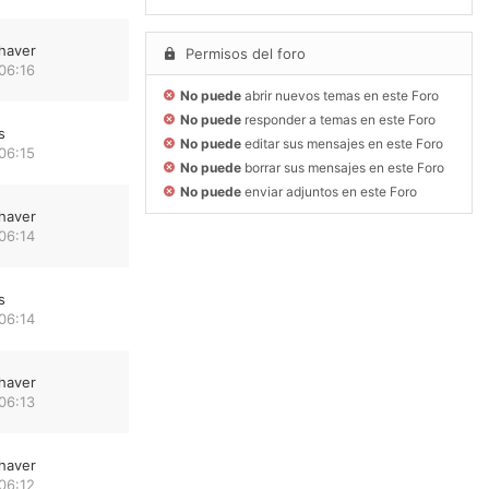
haver
Permisos del foro
06:16
No puede
abrir nuevos temas en este Foro
No puede
responder a temas en este Foro
s
No puede
editar sus mensajes en este Foro
06:15
No puede
borrar sus mensajes en este Foro
No puede
enviar adjuntos en este Foro
haver
06:14
s
06:14
haver
06:13
haver
06:12