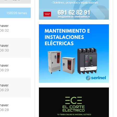
158226 temas
haver
 06:32
haver
 06:30
haver
 06:29
haver
 06:29
haver
 06:28