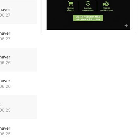
haver
06:27
haver
06:27
haver
 06:26
haver
 06:26
s
 06:25
haver
 06:25