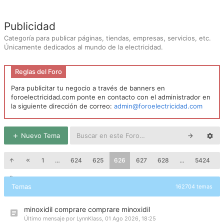
Publicidad
Categoría para publicar páginas, tiendas, empresas, servicios, etc.
Únicamente dedicados al mundo de la electricidad.
Reglas del Foro
Para publicitar tu negocio a través de banners en
foroelectricidad.com ponte en contacto con el administrador en
la siguiente dirección de correo:
admin@foroelectricidad.com
Nuevo Tema
1
…
624
625
626
627
628
…
5424
Temas
162704 temas
minoxidil comprare comprare minoxidil
Último mensaje por
LynnKlass
,
01 Ago 2026, 18:25