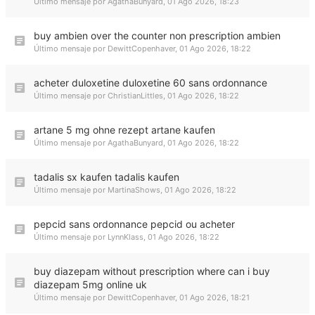
Último mensaje por
AgathaBunyard
,
01 Ago 2026, 18:23
buy ambien over the counter non prescription ambien
Último mensaje por
DewittCopenhaver
,
01 Ago 2026, 18:22
acheter duloxetine duloxetine 60 sans ordonnance
Último mensaje por
ChristianLittles
,
01 Ago 2026, 18:22
artane 5 mg ohne rezept artane kaufen
Último mensaje por
AgathaBunyard
,
01 Ago 2026, 18:22
tadalis sx kaufen tadalis kaufen
Último mensaje por
MartinaShows
,
01 Ago 2026, 18:22
pepcid sans ordonnance pepcid ou acheter
Último mensaje por
LynnKlass
,
01 Ago 2026, 18:22
buy diazepam without prescription where can i buy
diazepam 5mg online uk
Último mensaje por
DewittCopenhaver
,
01 Ago 2026, 18:21