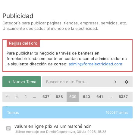
Publicidad
Categoría para publicar páginas, tiendas, empresas, servicios, etc.
Únicamente dedicados al mundo de la electricidad.
Reglas del Foro
Para publicitar tu negocio a través de banners en
foroelectricidad.com ponte en contacto con el administrador en
la siguiente dirección de correo:
admin@foroelectricidad.com
Nuevo Tema
1
…
637
638
639
640
641
…
5337
Temas
160087 temas
valium en ligne prix valium marché noir
Último mensaje por
DewittCopenhaver
,
30 Jul 2026, 15:28