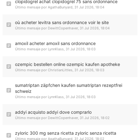
clopidogrel achat clopidogrel 75 sans ordonnance
Último mensaje por
AgathaBunyard
,
31 Jul 2026, 18:04
où acheter levitra sans ordonnance voir le site
Último mensaje por
DewittCopenhaver
,
31 Jul 2026, 18:04
amoxil acheter amoxil sans ordonnance
Último mensaje por
LynnKlass
,
31 Jul 2026, 18:03
ozempic bestellen online ozempic kaufen apotheke
Último mensaje por
ChristianLittles
,
31 Jul 2026, 18:03
sumatriptan zäpfchen kaufen sumatriptan rezeptfrei
schweiz
Último mensaje por
LynnKlass
,
31 Jul 2026, 18:03
addyi acquisto addyi dove comprarlo
Último mensaje por
DewittCopenhaver
,
31 Jul 2026, 18:02
zyloric 300 mg senza ricetta zyloric senza ricetta
Último mensaje por
AgathaBunyard
,
31 Jul 2026, 18:02