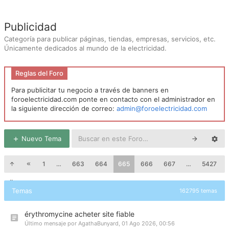
Publicidad
Categoría para publicar páginas, tiendas, empresas, servicios, etc.
Únicamente dedicados al mundo de la electricidad.
Reglas del Foro
Para publicitar tu negocio a través de banners en
foroelectricidad.com ponte en contacto con el administrador en
la siguiente dirección de correo:
admin@foroelectricidad.com
Nuevo Tema
1
…
663
664
665
666
667
…
5427
Temas
162795 temas
érythromycine acheter site fiable
Último mensaje por
AgathaBunyard
,
01 Ago 2026, 00:56