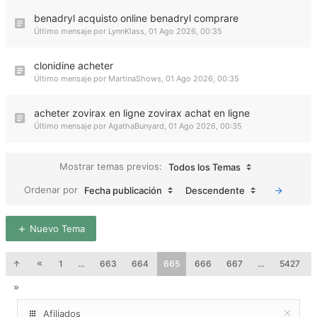
benadryl acquisto online benadryl comprare
Último mensaje por
LynnKlass
,
01 Ago 2026, 00:35
clonidine acheter
Último mensaje por
MartinaShows
,
01 Ago 2026, 00:35
acheter zovirax en ligne zovirax achat en ligne
Último mensaje por
AgathaBunyard
,
01 Ago 2026, 00:35
Mostrar temas previos:
Todos los Temas
Ordenar por
Fecha publicación
Descendente
Nuevo Tema
1
…
663
664
665
666
667
…
5427
Afiliados