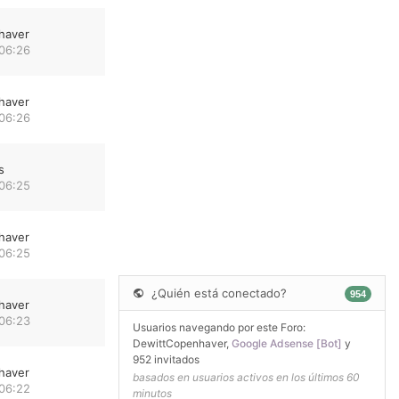
haver
 06:26
haver
 06:26
s
 06:25
haver
 06:25
¿Quién está conectado?
954
haver
 06:23
Usuarios navegando por este Foro:
DewittCopenhaver
,
Google Adsense [Bot]
y
952 invitados
haver
basados en usuarios activos en los últimos 60
 06:22
minutos