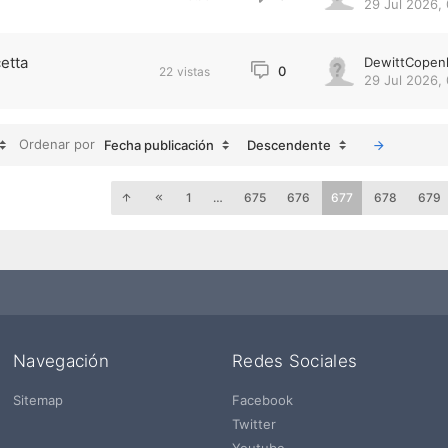
29 Jul 2026, 
etta
DewittCopen
0
22
vistas
29 Jul 2026, 
Ordenar por
Fecha publicación
Descendente
1
…
675
676
677
678
679
Navegación
Redes Sociales
Sitemap
Facebook
Twitter