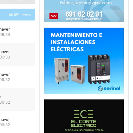
160150 temas
haver
 06:34
haver
 06:33
haver
 06:32
s
 06:32
haver
 06:32