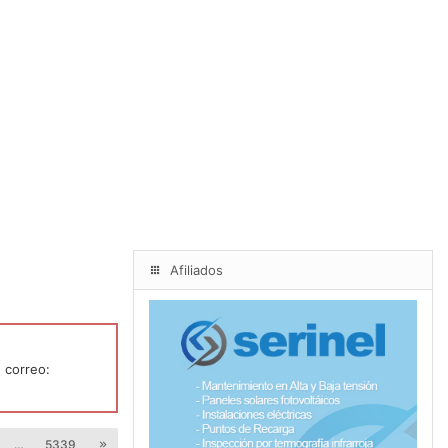
Afiliados
 correo:
…
5339