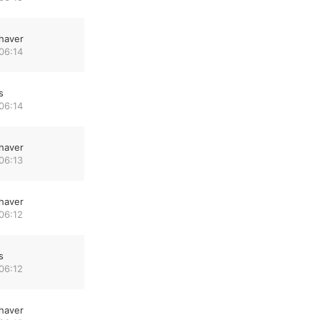
haver
06:14
s
06:14
haver
06:13
haver
06:12
s
06:12
haver