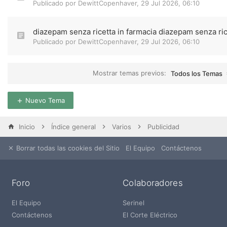
Publicado por
DewittCopenhaver
,
29 Jul 2026, 06:10
diazepam senza ricetta in farmacia diazepam senza ric
Publicado por
DewittCopenhaver
,
29 Jul 2026, 06:10
Mostrar temas previos:
Todos los Temas
Nuevo Tema
Inicio
Índice general
Varios
Publicidad
Borrar todas las cookies del Sitio
El Equipo
Contáctenos
Foro
Colaboradores
El Equipo
Serinel
Contáctenos
El Corte Eléctrico