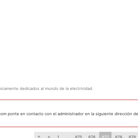
Únicamente dedicados al mundo de la electricidad.
.com ponte en contacto con el administrador en la siguiente dirección de
1
…
675
676
677
678
679