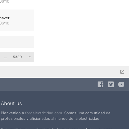
06:10
haver
06:10
…
5339
About us
Bienvenido a
foroelectricidad.com
. Somos una comunidad de
profesionales y aficionados al mundo de la electricidad.