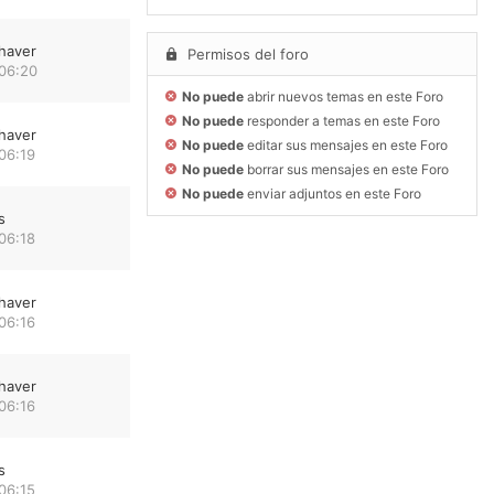
haver
Permisos del foro
 06:20
No puede
abrir nuevos temas en este Foro
No puede
responder a temas en este Foro
haver
No puede
editar sus mensajes en este Foro
06:19
No puede
borrar sus mensajes en este Foro
No puede
enviar adjuntos en este Foro
s
06:18
haver
06:16
haver
06:16
s
06:15