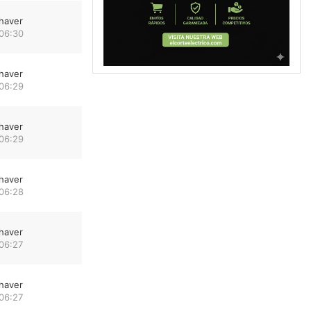
haver
 06:30
haver
 06:29
haver
 06:29
haver
 06:28
haver
06:27
haver
06:27