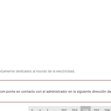
Únicamente dedicados al mundo de la electricidad.
.com ponte en contacto con el administrador en la siguiente dirección de
1
…
702
703
704
705
706