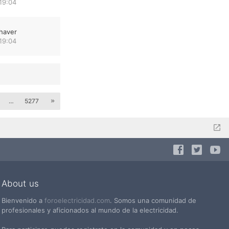
19:04
haver
19:04
…
5277
About us
Bienvenido a
foroelectricidad.com
. Somos una comunidad de
profesionales y aficionados al mundo de la electricidad.