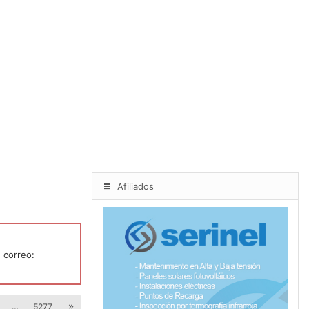
Afiliados
 correo:
…
5277