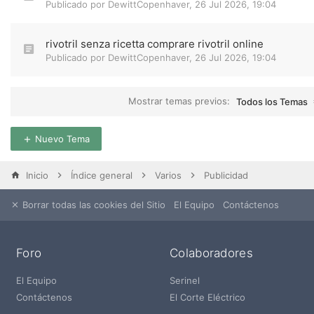
Publicado por
DewittCopenhaver
,
26 Jul 2026, 19:04
rivotril senza ricetta comprare rivotril online
Publicado por
DewittCopenhaver
,
26 Jul 2026, 19:04
Mostrar temas previos:
Todos los Temas
Nuevo Tema
Inicio
Índice general
Varios
Publicidad
Borrar todas las cookies del Sitio
El Equipo
Contáctenos
Foro
Colaboradores
El Equipo
Serinel
Contáctenos
El Corte Eléctrico