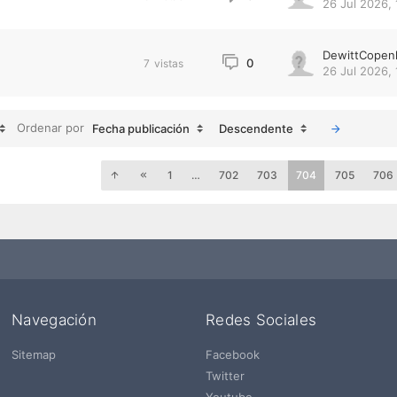
26 Jul 2026, 
DewittCopen
0
7
vistas
26 Jul 2026, 
Ordenar por
Fecha publicación
Descendente
1
…
702
703
704
705
706
Navegación
Redes Sociales
Sitemap
Facebook
Twitter