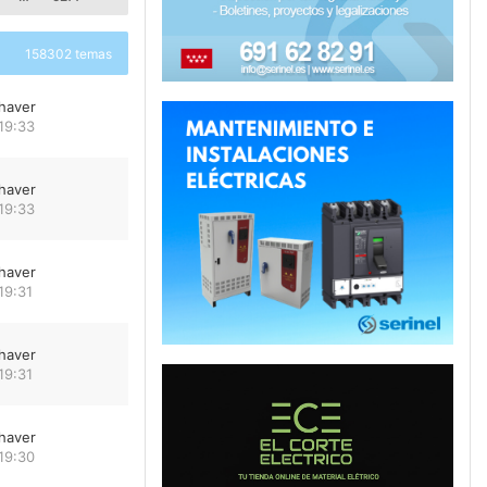
158302 temas
haver
19:33
haver
19:33
haver
19:31
haver
19:31
haver
19:30