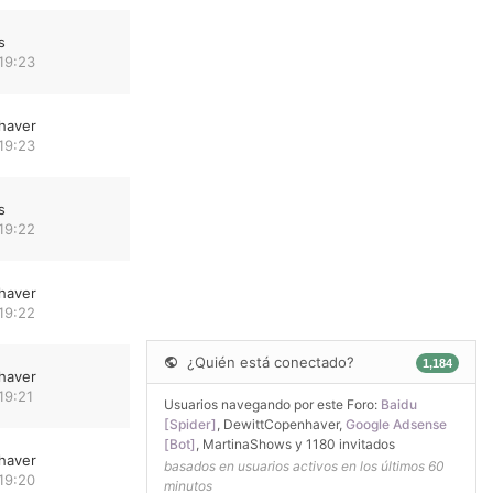
s
19:23
haver
19:23
s
19:22
haver
19:22
¿Quién está conectado?
1,184
haver
19:21
Usuarios navegando por este Foro:
Baidu
[Spider]
,
DewittCopenhaver
,
Google Adsense
[Bot]
,
MartinaShows
y 1180 invitados
haver
basados en usuarios activos en los últimos 60
19:20
minutos