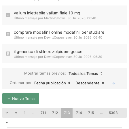
valium iniettabile valium fiale 10 mg
Último mensaje por
MartinaShows
,
30 Jul 2026, 06:40
comprare modafinil online modafinil per studiare
Último mensaje por
DewittCopenhaver
,
30 Jul 2026, 06:40
il generico di stilnox zolpidem gocce
Último mensaje por
DewittCopenhaver
,
30 Jul 2026, 06:39
Mostrar temas previos:
Todos los Temas
Ordenar por
Fecha publicación
Descendente
Nuevo Tema
1
…
711
712
713
714
715
…
5393