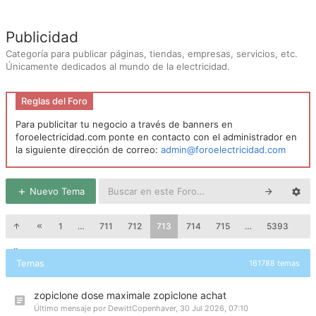
Publicidad
Categoría para publicar páginas, tiendas, empresas, servicios, etc.
Únicamente dedicados al mundo de la electricidad.
Reglas del Foro
Para publicitar tu negocio a través de banners en
foroelectricidad.com ponte en contacto con el administrador en
la siguiente dirección de correo:
admin@foroelectricidad.com
Nuevo Tema
1
…
711
712
713
714
715
…
5393
Temas
161788 temas
zopiclone dose maximale zopiclone achat
Último mensaje por
DewittCopenhaver
,
30 Jul 2026, 07:10