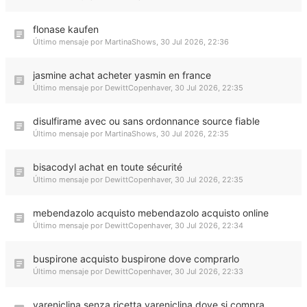
flonase kaufen
Último mensaje por
MartinaShows
,
30 Jul 2026, 22:36
jasmine achat acheter yasmin en france
Último mensaje por
DewittCopenhaver
,
30 Jul 2026, 22:35
disulfirame avec ou sans ordonnance source fiable
Último mensaje por
MartinaShows
,
30 Jul 2026, 22:35
bisacodyl achat en toute sécurité
Último mensaje por
DewittCopenhaver
,
30 Jul 2026, 22:35
mebendazolo acquisto mebendazolo acquisto online
Último mensaje por
DewittCopenhaver
,
30 Jul 2026, 22:34
buspirone acquisto buspirone dove comprarlo
Último mensaje por
DewittCopenhaver
,
30 Jul 2026, 22:33
vareniclina senza ricetta vareniclina dove si compra