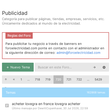
Publicidad
Categoría para publicar páginas, tiendas, empresas, servicios, etc.
Únicamente dedicados al mundo de la electricidad.
Reglas del Foro
Para publicitar tu negocio a través de banners en
foroelectricidad.com ponte en contacto con el administrador en
la siguiente dirección de correo:
admin@foroelectricidad.com
Nuevo Tema
1
…
718
719
720
721
722
…
5429
Temas
162868 temas
acheter lovegra en france lovegra acheter
Último mensaje por
DewittCopenhaver
,
30 Jul 2026, 22:59