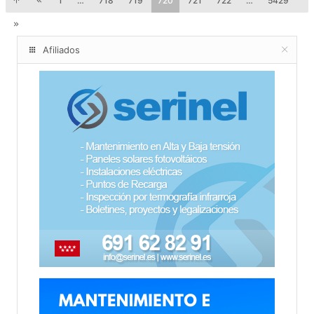
1
…
718
719
720
721
722
…
5429
Afiliados