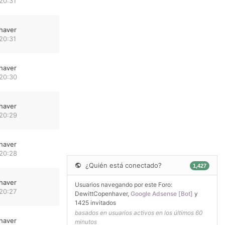
20:31
haver
20:31
haver
 20:30
haver
 20:29
haver
 20:28
¿Quién está conectado?
1,427
haver
Usuarios navegando por este Foro:
20:27
DewittCopenhaver
,
Google Adsense [Bot]
y
1425 invitados
basados en usuarios activos en los últimos 60
haver
minutos