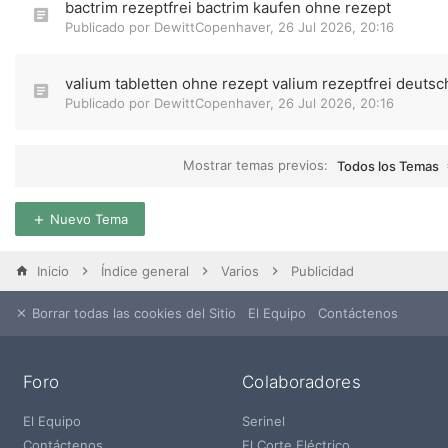
bactrim rezeptfrei bactrim kaufen ohne rezept
Publicado por
DewittCopenhaver
,
26 Jul 2026, 20:16
valium tabletten ohne rezept valium rezeptfrei deutsc
Publicado por
DewittCopenhaver
,
26 Jul 2026, 20:16
Mostrar temas previos:
Todos los Temas
Nuevo Tema
Inicio
Índice general
Varios
Publicidad
Borrar todas las cookies del Sitio
El Equipo
Contáctenos
Foro
Colaboradores
El Equipo
Serinel
Contáctenos
El Corte Eléctrico