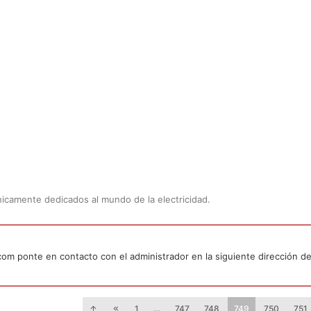
Únicamente dedicados al mundo de la electricidad.
.com ponte en contacto con el administrador en la siguiente dirección de
1
…
747
748
749
750
751