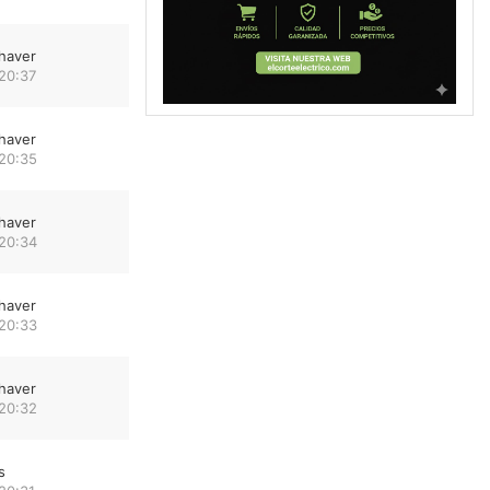
haver
20:37
haver
 20:35
haver
 20:34
haver
 20:33
haver
 20:32
s