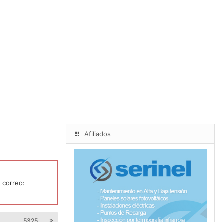
Afiliados
 correo:
…
5325