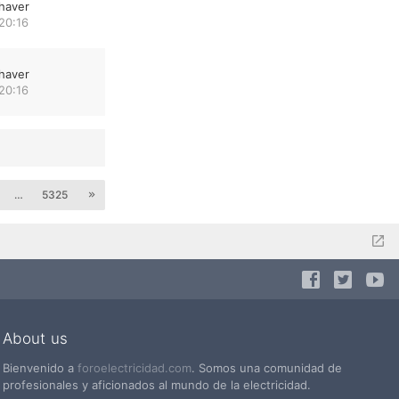
haver
20:16
haver
20:16
…
5325
About us
Bienvenido a
foroelectricidad.com
. Somos una comunidad de
profesionales y aficionados al mundo de la electricidad.