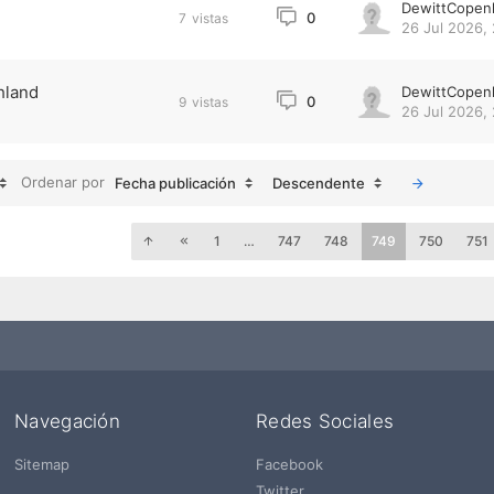
DewittCopen
0
7
vistas
26 Jul 2026, 
hland
DewittCopen
0
9
vistas
26 Jul 2026, 
Ordenar por
Fecha publicación
Descendente
1
…
747
748
749
750
751
Navegación
Redes Sociales
Sitemap
Facebook
Twitter