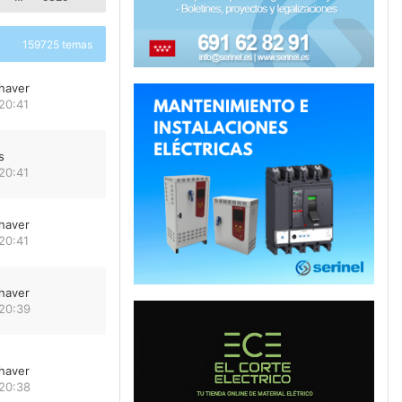
159725 temas
haver
20:41
s
20:41
haver
20:41
haver
 20:39
haver
 20:38