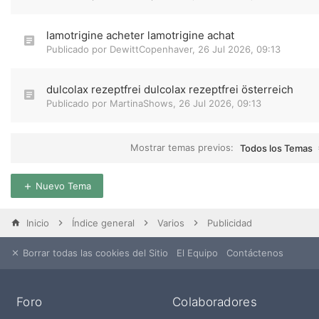
lamotrigine acheter lamotrigine achat
Publicado por
DewittCopenhaver
,
26 Jul 2026, 09:13
dulcolax rezeptfrei dulcolax rezeptfrei österreich
Publicado por
MartinaShows
,
26 Jul 2026, 09:13
Mostrar temas previos:
Todos los Temas
Nuevo Tema
Inicio
Índice general
Varios
Publicidad
Borrar todas las cookies del Sitio
El Equipo
Contáctenos
Foro
Colaboradores