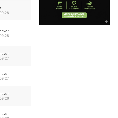
s
 09:28
haver
 09:28
haver
09:27
haver
09:27
haver
 09:26
haver