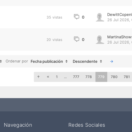
DewittCopen
0
35
vistas
26 Jul 2026, 
MartinaShow
0
20
vistas
26 Jul 2026, 
Ordenar por
Fecha publicación
Descendente
1
…
777
778
779
780
781
Navegación
Redes Sociales