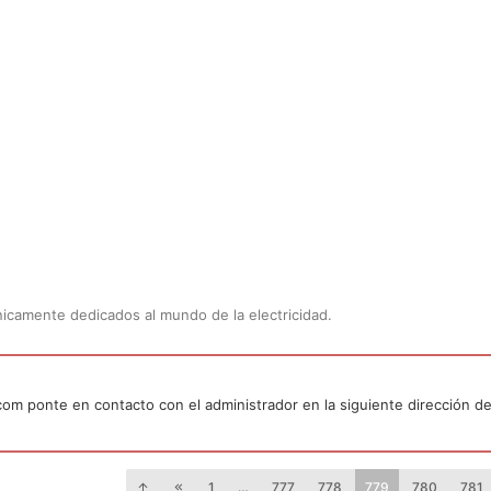
Únicamente dedicados al mundo de la electricidad.
.com ponte en contacto con el administrador en la siguiente dirección de
1
…
777
778
779
780
781