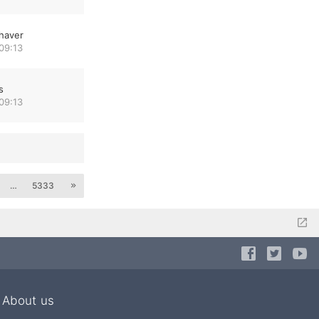
haver
09:13
s
09:13
…
5333
About us