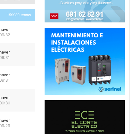
159980 temas
haver
 09:32
haver
09:31
haver
09:31
haver
 09:30
haver
 09:29