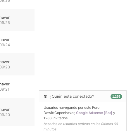
 09:26
haver
 09:25
haver
 09:24
haver
 09:23
haver
09:21
¿Quién está conectado?
1,285
Usuarios navegando por este Foro:
haver
DewittCopenhaver
,
Google Adsense [Bot]
y
 09:20
1283 invitados
basados en usuarios activos en los últimos 60
minutos