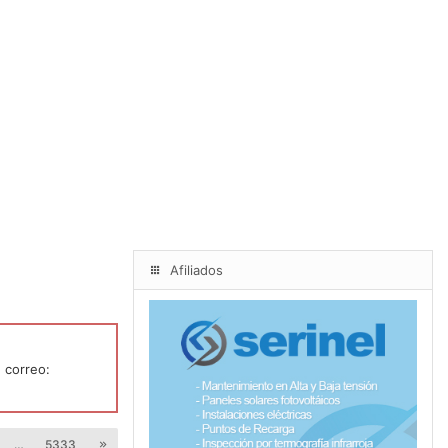
Afiliados
 correo:
…
5333