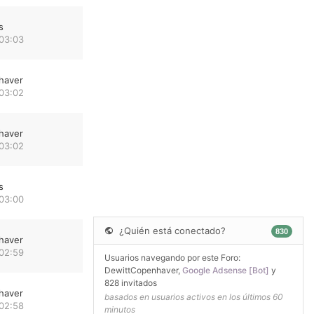
s
 03:03
haver
 03:02
haver
 03:02
s
 03:00
¿Quién está conectado?
830
haver
 02:59
Usuarios navegando por este Foro:
DewittCopenhaver
,
Google Adsense [Bot]
y
828 invitados
haver
basados en usuarios activos en los últimos 60
 02:58
minutos