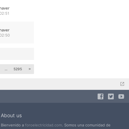
haver
02:51
haver
 02:50
…
5295
About us
Bienvenido a
foroelectricidad.com
. Somos una comunidad de