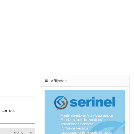
Afiliados
 correo:
…
5295