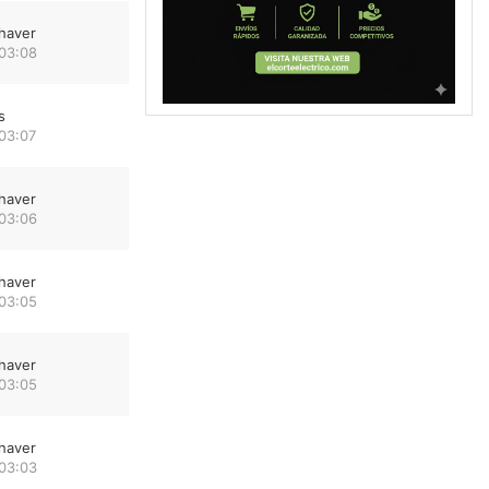
haver
 03:08
s
03:07
haver
 03:06
haver
 03:05
haver
 03:05
haver
 03:03