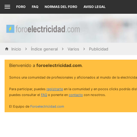
FORO
FAQ
NORMAS DEL FORO
AVISO LEGAL
Inicio
Índice general
Varios
Publicidad
Bienvenido a
foroelectricidad.com
.
Somos una comunidad de profesionales y aficionados al mundo de la electricida
Para participar, puedes
registrarte
en la comunidad y en pocos clicks podrás disf
puedes consultar el
FAQ
o ponerte en
contacto
con nosotros.
El Equipo de
Foroelectricidad.com