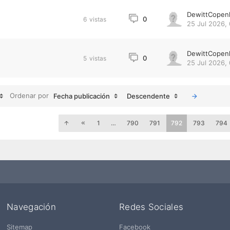
DewittCopen
0
6
vistas
25 Jul 2026, 
DewittCopen
0
5
vistas
25 Jul 2026,
Ordenar por
Fecha publicación
Descendente
1
…
790
791
792
793
794
Navegación
Redes Sociales
Sitemap
Facebook