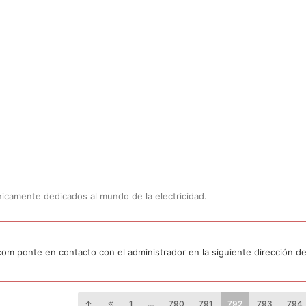
Únicamente dedicados al mundo de la electricidad.
.com ponte en contacto con el administrador en la siguiente dirección de
1
…
790
791
792
793
794