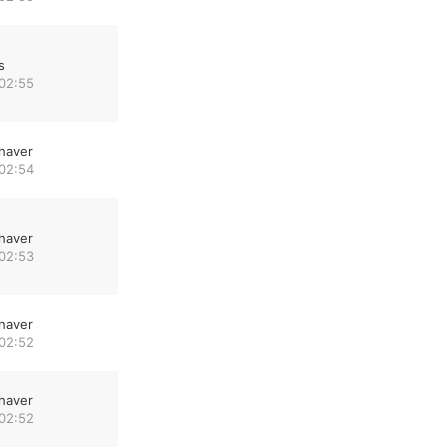
s
 02:55
haver
 02:54
haver
 02:53
haver
 02:52
haver
 02:52