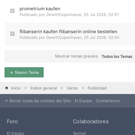
prometrium kaufen
Publicado por
DewittCopenhaver
,
25 Jul 2026, 02:51
flibanserin kaufen flibanserin online bestellen
Publicado por
DewittCopenhaver
,
25 Jul 2026, 02:50
Mostrar temas previos:
Todos los Temas
Nuevo Tema
Inicio
Índice general
Varios
Publicidad
Borrar todas las cookies del Sitio
El Equipo
Contáctenos
Foro
Colaboradores
El Equipo
Serinel