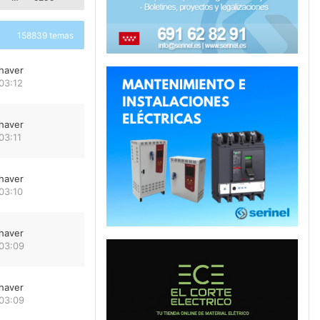
158839 temas
haver
03:12
haver
03:11
haver
03:10
haver
 03:09
haver
 03:09