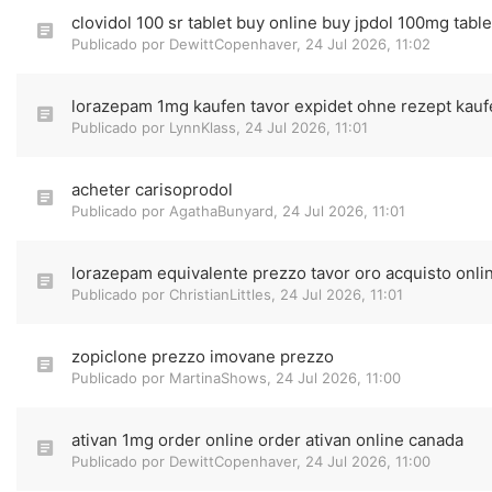
clovidol 100 sr tablet buy online buy jpdol 100mg tabl
Publicado por
DewittCopenhaver
,
24 Jul 2026, 11:02
lorazepam 1mg kaufen tavor expidet ohne rezept kauf
Publicado por
LynnKlass
,
24 Jul 2026, 11:01
acheter carisoprodol
Publicado por
AgathaBunyard
,
24 Jul 2026, 11:01
lorazepam equivalente prezzo tavor oro acquisto onli
Publicado por
ChristianLittles
,
24 Jul 2026, 11:01
zopiclone prezzo imovane prezzo
Publicado por
MartinaShows
,
24 Jul 2026, 11:00
ativan 1mg order online order ativan online canada
Publicado por
DewittCopenhaver
,
24 Jul 2026, 11:00