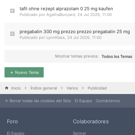
tafil ohne rezept alprazolam 0 25 mg kaufen
Publicado por
AgathaBunyard
,
24 Jul 2026, 11:00
pregabalin 300 mg prezzo prezzo pregabalin 25 mg
Publicado por
LynnKlass
,
24 Jul 2026, 11:00
Mostrar temas previos:
Todos los Temas
Nuevo Tema
Inicio
Índice general
Varios
Publicidad
Borrar todas las cookies del Sitio
El Equipo
Contáctenos
Foro
Colaboradores
El Equipo
Serinel