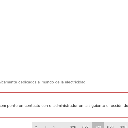
Únicamente dedicados al mundo de la electricidad.
.com ponte en contacto con el administrador en la siguiente dirección de
1
…
826
827
828
829
830