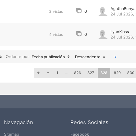
AgathaBunya
0
2
vistas
24 Jul 2026, 
LynnKlass
0
4
vistas
24 Jul 2026, 
Ordenar por
Fecha publicación
Descendente
1
…
826
827
828
829
830
Navegación
Redes Sociales
Sitemap
Facebook