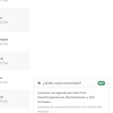
11:04
es
11:04
haver
11:04
rd
11:04
es
11:04
¿Quién está conectado?
827
Usuarios navegando por este Foro:
rd
DewittCopenhaver
,
MartinaShows
y 825
11:03
invitados
basados en usuarios activos en los últimos 60
minutos