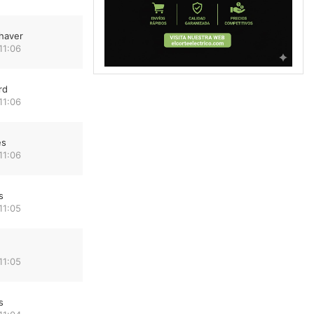
haver
11:06
rd
11:06
es
11:06
s
11:05
11:05
s