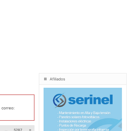
Afiliados
 correo:
…
5287