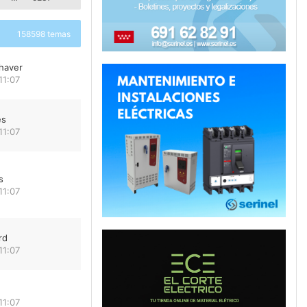
158598 temas
haver
11:07
es
11:07
s
11:07
rd
11:07
11:07