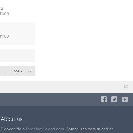
rd
11:00
11:00
…
5287
About us
Bienvenido a
foroelectricidad.com
. Somos una comunidad de