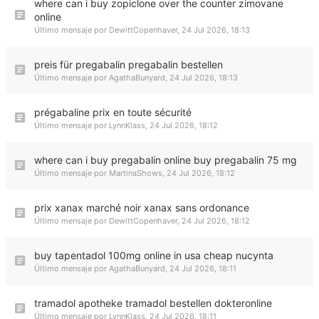
where can i buy zopiclone over the counter zimovane
online
Último mensaje por
DewittCopenhaver
,
24 Jul 2026, 18:13
preis für pregabalin pregabalin bestellen
Último mensaje por
AgathaBunyard
,
24 Jul 2026, 18:13
prégabaline prix en toute sécurité
Último mensaje por
LynnKlass
,
24 Jul 2026, 18:12
where can i buy pregabalin online buy pregabalin 75 mg
Último mensaje por
MartinaShows
,
24 Jul 2026, 18:12
prix xanax marché noir xanax sans ordonance
Último mensaje por
DewittCopenhaver
,
24 Jul 2026, 18:12
buy tapentadol 100mg online in usa cheap nucynta
Último mensaje por
AgathaBunyard
,
24 Jul 2026, 18:11
tramadol apotheke tramadol bestellen dokteronline
Último mensaje por
LynnKlass
,
24 Jul 2026, 18:11