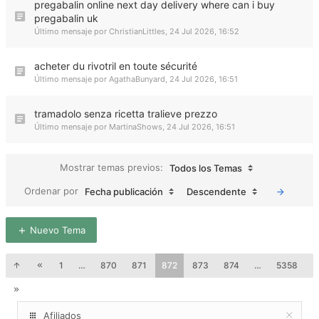
pregabalin online next day delivery where can i buy
pregabalin uk
Último mensaje por
ChristianLittles
,
24 Jul 2026, 16:52
acheter du rivotril en toute sécurité
Último mensaje por
AgathaBunyard
,
24 Jul 2026, 16:51
tramadolo senza ricetta tralieve prezzo
Último mensaje por
MartinaShows
,
24 Jul 2026, 16:51
Mostrar temas previos:
Todos los Temas
Ordenar por
Fecha publicación
Descendente
Nuevo Tema
1
…
870
871
872
873
874
…
5358
Afiliados