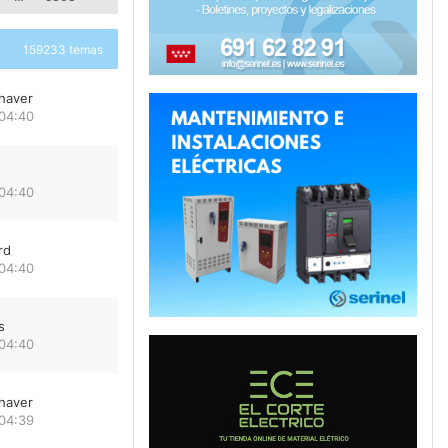
159233 temas
haver
 04:40
 04:40
rd
 04:40
s
 04:40
haver
 04:39