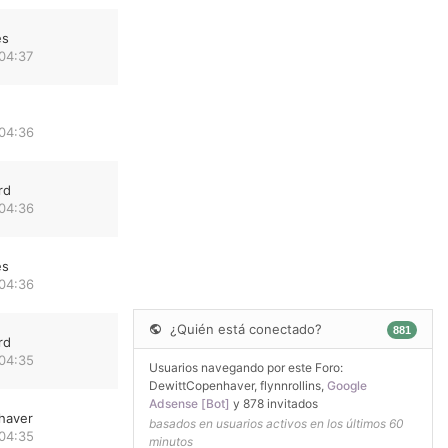
es
04:37
 04:36
rd
 04:36
es
 04:36
¿Quién está conectado?
881
rd
 04:35
Usuarios navegando por este Foro:
DewittCopenhaver
,
flynnrollins
,
Google
Adsense [Bot]
y 878 invitados
haver
basados en usuarios activos en los últimos 60
 04:35
minutos