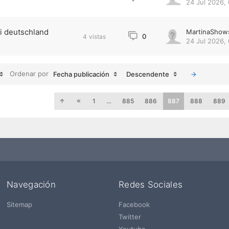
24 Jul 2026,
ei deutschland
MartinaShow
0
4
vistas
24 Jul 2026, 
Ordenar por
Fecha publicación
Descendente
1
…
885
886
887
888
889
Navegación
Redes Sociales
Sitemap
Facebook
Twitter