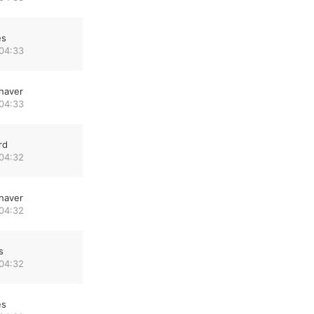
es
 04:33
haver
 04:33
rd
 04:32
haver
 04:32
s
 04:32
es