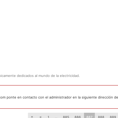
Únicamente dedicados al mundo de la electricidad.
.com ponte en contacto con el administrador en la siguiente dirección de
1
…
885
886
887
888
889