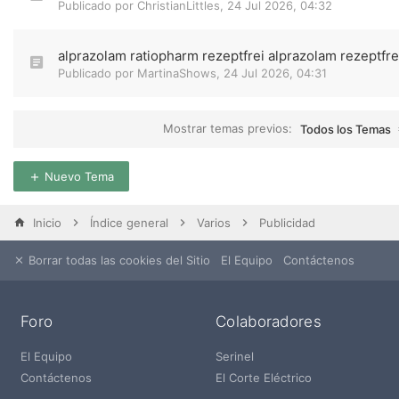
Publicado por
ChristianLittles
,
24 Jul 2026, 04:32
alprazolam ratiopharm rezeptfrei alprazolam rezeptfr
Publicado por
MartinaShows
,
24 Jul 2026, 04:31
Mostrar temas previos:
Todos los Temas
Nuevo Tema
Inicio
Índice general
Varios
Publicidad
Borrar todas las cookies del Sitio
El Equipo
Contáctenos
Foro
Colaboradores
El Equipo
Serinel
Contáctenos
El Corte Eléctrico