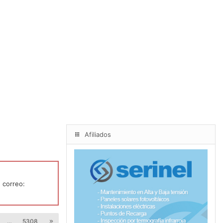
Afiliados
 correo:
…
5308