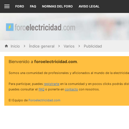
FORO
FAQ
NORMAS DEL FORO
AVISO LEGAL
Inicio
Índice general
Varios
Publicidad
Bienvenido a
foroelectricidad.com
.
Somos una comunidad de profesionales y aficionados al mundo de la electricida
Para participar, puedes
registrarte
en la comunidad y en pocos clicks podrás disf
puedes consultar el
FAQ
o ponerte en
contacto
con nosotros.
El Equipo de
Foroelectricidad.com