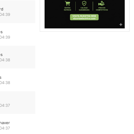
rd
 04:39
es
 04:39
es
 04:38
s
 04:38
04:37
haver
04:37