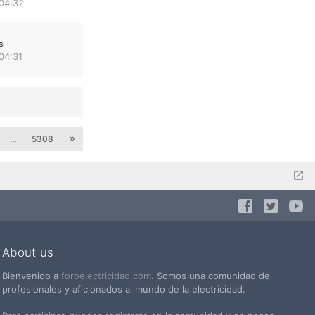
 04:32
s
04:31
…
5308
About us
Bienvenido a
foroelectricidad.com
. Somos una comunidad de
profesionales y aficionados al mundo de la electricidad.