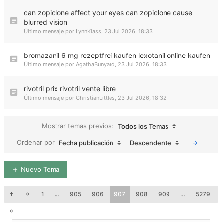
can zopiclone affect your eyes can zopiclone cause
blurred vision
Último mensaje por
LynnKlass
,
23 Jul 2026, 18:33
bromazanil 6 mg rezeptfrei kaufen lexotanil online kaufen
Último mensaje por
AgathaBunyard
,
23 Jul 2026, 18:33
rivotril prix rivotril vente libre
Último mensaje por
ChristianLittles
,
23 Jul 2026, 18:32
Mostrar temas previos:
Todos los Temas
Ordenar por
Fecha publicación
Descendente
Nuevo Tema
1
…
905
906
907
908
909
…
5279