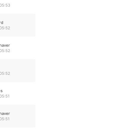
 05:53
rd
 05:52
haver
 05:52
 05:52
es
05:51
haver
05:51