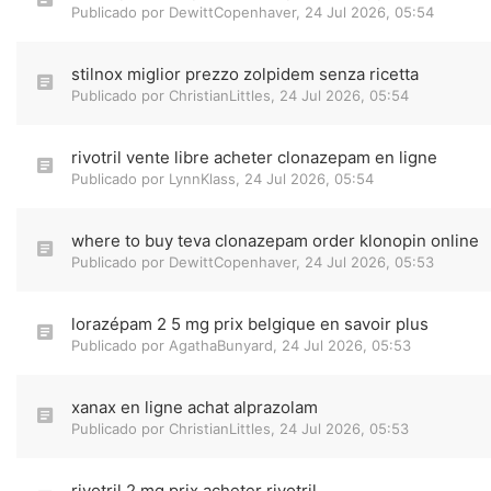
Publicado por
DewittCopenhaver
,
24 Jul 2026, 05:54
stilnox miglior prezzo zolpidem senza ricetta
Publicado por
ChristianLittles
,
24 Jul 2026, 05:54
rivotril vente libre acheter clonazepam en ligne
Publicado por
LynnKlass
,
24 Jul 2026, 05:54
where to buy teva clonazepam order klonopin online
Publicado por
DewittCopenhaver
,
24 Jul 2026, 05:53
lorazépam 2 5 mg prix belgique en savoir plus
Publicado por
AgathaBunyard
,
24 Jul 2026, 05:53
xanax en ligne achat alprazolam
Publicado por
ChristianLittles
,
24 Jul 2026, 05:53
rivotril 2 mg prix acheter rivotril