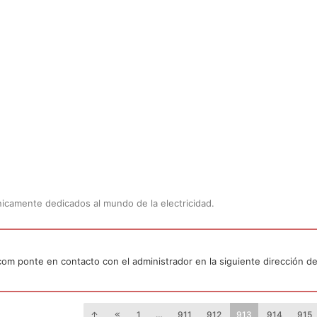
Únicamente dedicados al mundo de la electricidad.
.com ponte en contacto con el administrador en la siguiente dirección de
1
…
911
912
913
914
915