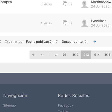
 compra
MartinaShow
0
6
vistas
24 Jul 2026, 
n
LynnKlass
0
4
vistas
24 Jul 2026, 
Ordenar por
Fecha publicación
Descendente
1
…
911
912
913
914
915
Navegación
Redes Sociales
Sitemap
Facebook
Twitter