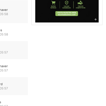
haver
 05:58
es
 05:58
05:57
haver
05:57
rd
05:57
s