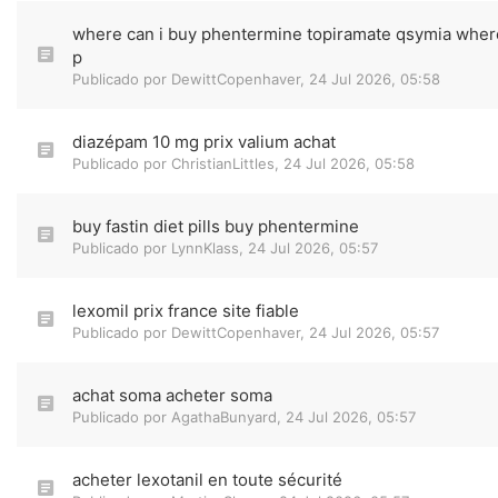
where can i buy phentermine topiramate qsymia wher
p
Publicado por
DewittCopenhaver
,
24 Jul 2026, 05:58
diazépam 10 mg prix valium achat
Publicado por
ChristianLittles
,
24 Jul 2026, 05:58
buy fastin diet pills buy phentermine
Publicado por
LynnKlass
,
24 Jul 2026, 05:57
lexomil prix france site fiable
Publicado por
DewittCopenhaver
,
24 Jul 2026, 05:57
achat soma acheter soma
Publicado por
AgathaBunyard
,
24 Jul 2026, 05:57
acheter lexotanil en toute sécurité