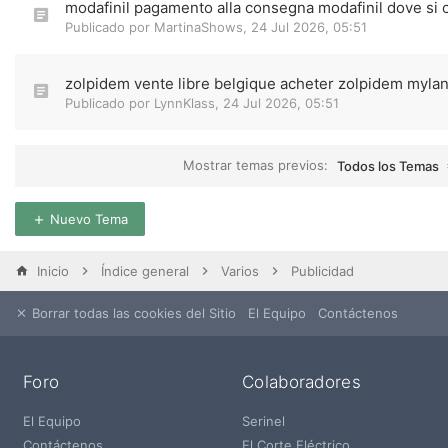
modafinil pagamento alla consegna modafinil dove si
Publicado por
MartinaShows
,
24 Jul 2026, 05:51
zolpidem vente libre belgique acheter zolpidem myla
Publicado por
LynnKlass
,
24 Jul 2026, 05:51
Mostrar temas previos:
Todos los Temas
Nuevo Tema
Inicio
Índice general
Varios
Publicidad
Borrar todas las cookies del Sitio
El Equipo
Contáctenos
Foro
Colaboradores
El Equipo
Serinel
Contáctenos
El Corte Eléctrico