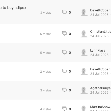
e to buy adipex
DewittCopen
0
3
vistas
24 Jul 2026,
ChristianLittl
0
5
vistas
24 Jul 2026,
LynnKlass
0
5
vistas
24 Jul 2026, 
DewittCopen
0
2
vistas
24 Jul 2026, 
AgathaBunya
0
3
vistas
24 Jul 2026, 
MartinaShow
0
4
vistas