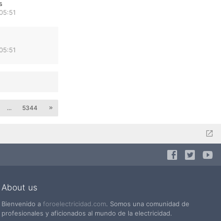
s
05:51
05:51
…
5344
About us
Bienvenido a
foroelectricidad.com
. Somos una comunidad de
profesionales y aficionados al mundo de la electricidad.