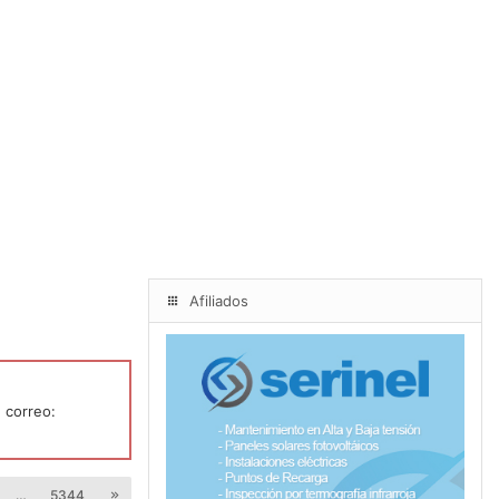
Afiliados
 correo:
…
5344