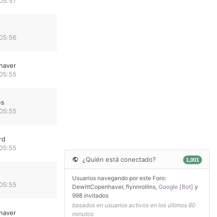
05:57
 05:56
haver
 05:55
es
 05:55
rd
 05:55
¿Quién está conectado?
1,001
Usuarios navegando por este Foro:
 05:55
DewittCopenhaver
,
flynnrollins
,
Google [Bot]
y
998 invitados
basados en usuarios activos en los últimos 60
haver
minutos