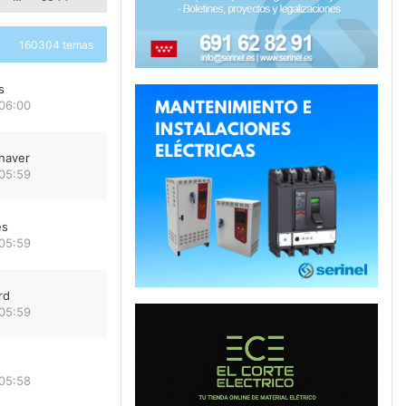
160304 temas
s
 06:00
haver
 05:59
es
 05:59
rd
 05:59
 05:58