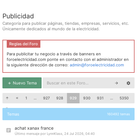
Publicidad
Categoría para publicar páginas, tiendas, empresas, servicios, etc.
Únicamente dedicados al mundo de la electricidad.
Reglas del Foro
Para publicitar tu negocio a través de banners en
foroelectricidad.com ponte en contacto con el administrador en
la siguiente dirección de correo:
admin@foroelectricidad.com
Nuevo Tema
1
…
927
928
929
930
931
…
5350
Temas
160492 temas
achat xanax france
Último mensaje por
LynnKlass
,
24 Jul 2026, 04:40