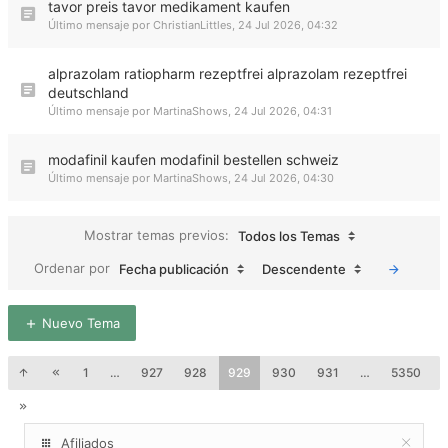
tavor preis tavor medikament kaufen
Último mensaje por
ChristianLittles
,
24 Jul 2026, 04:32
alprazolam ratiopharm rezeptfrei alprazolam rezeptfrei
deutschland
Último mensaje por
MartinaShows
,
24 Jul 2026, 04:31
modafinil kaufen modafinil bestellen schweiz
Último mensaje por
MartinaShows
,
24 Jul 2026, 04:30
Mostrar temas previos:
Todos los Temas
Ordenar por
Fecha publicación
Descendente
Nuevo Tema
1
…
927
928
929
930
931
…
5350
Afiliados