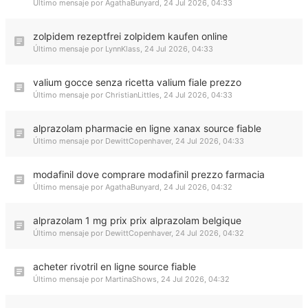
Último mensaje por
AgathaBunyard
,
24 Jul 2026, 04:33
zolpidem rezeptfrei zolpidem kaufen online
Último mensaje por
LynnKlass
,
24 Jul 2026, 04:33
valium gocce senza ricetta valium fiale prezzo
Último mensaje por
ChristianLittles
,
24 Jul 2026, 04:33
alprazolam pharmacie en ligne xanax source fiable
Último mensaje por
DewittCopenhaver
,
24 Jul 2026, 04:33
modafinil dove comprare modafinil prezzo farmacia
Último mensaje por
AgathaBunyard
,
24 Jul 2026, 04:32
alprazolam 1 mg prix prix alprazolam belgique
Último mensaje por
DewittCopenhaver
,
24 Jul 2026, 04:32
acheter rivotril en ligne source fiable
Último mensaje por
MartinaShows
,
24 Jul 2026, 04:32