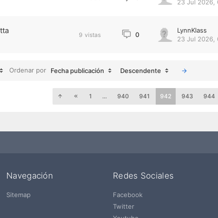
23 Jul 2026,
tta
LynnKlass
0
9
vistas
23 Jul 2026,
Ordenar por
Fecha publicación
Descendente
1
…
940
941
942
943
944
Navegación
Redes Sociales
Sitemap
Facebook
Twitter