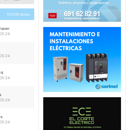
157020 temas
haver
 05:24
 05:24
rd
 05:24
s
 05:24
es
 05:24