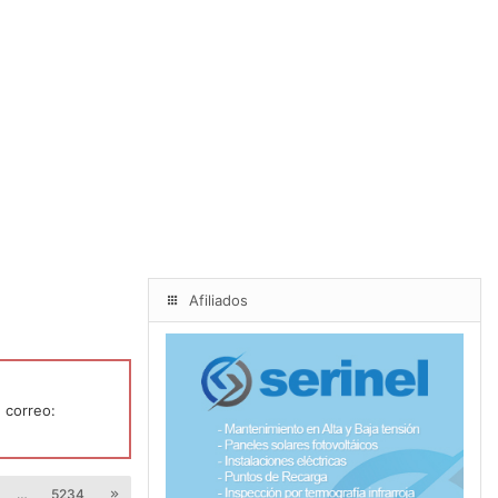
Afiliados
 correo:
…
5234