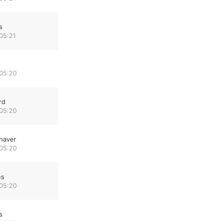
s
05:21
 05:20
rd
 05:20
haver
 05:20
es
 05:20
s