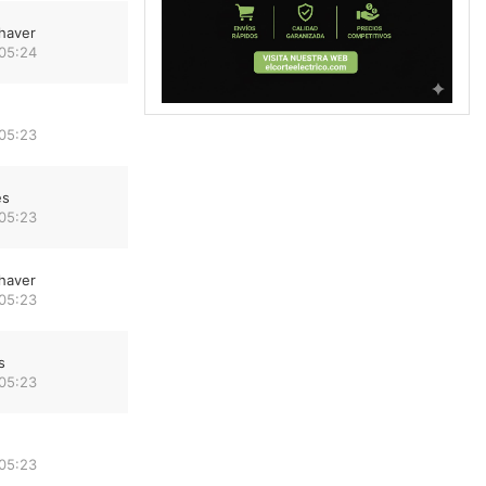
haver
 05:24
 05:23
es
 05:23
haver
 05:23
s
 05:23
 05:23