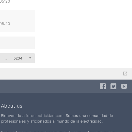
 05:20
 05:20
…
5234
About us
Bienvenido a
foroelectricidad.com
. Somos una comunidad de
profesionales y aficionados al mundo de la electricidad.