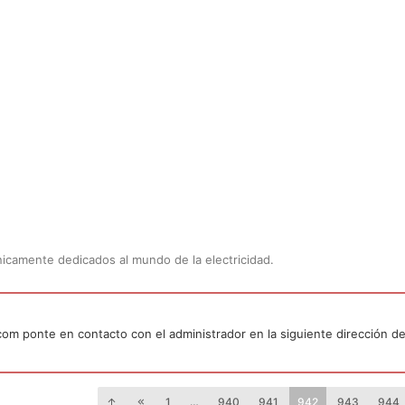
Únicamente dedicados al mundo de la electricidad.
.com ponte en contacto con el administrador en la siguiente dirección de
1
…
940
941
942
943
944