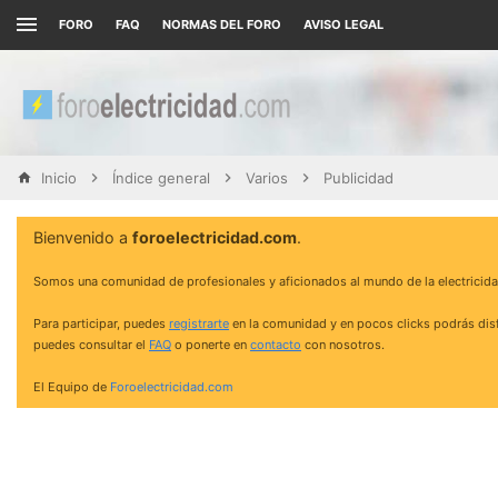
FORO
FAQ
NORMAS DEL FORO
AVISO LEGAL
Inicio
Índice general
Varios
Publicidad
Bienvenido a
foroelectricidad.com
.
Somos una comunidad de profesionales y aficionados al mundo de la electricida
Para participar, puedes
registrarte
en la comunidad y en pocos clicks podrás disf
puedes consultar el
FAQ
o ponerte en
contacto
con nosotros.
El Equipo de
Foroelectricidad.com