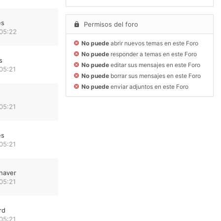
es
Permisos del foro
 05:22
No puede
abrir nuevos temas en este Foro
No puede
responder a temas en este Foro
s
No puede
editar sus mensajes en este Foro
05:21
No puede
borrar sus mensajes en este Foro
No puede
enviar adjuntos en este Foro
05:21
es
05:21
haver
05:21
rd
05:21