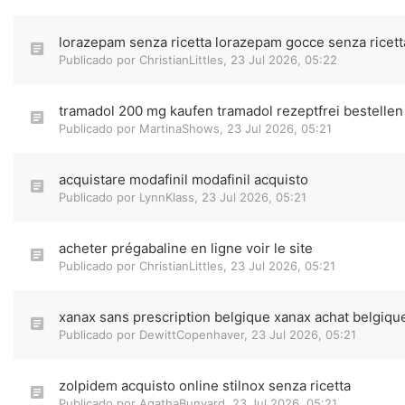
lorazepam senza ricetta lorazepam gocce senza ricett
Publicado por
ChristianLittles
,
23 Jul 2026, 05:22
tramadol 200 mg kaufen tramadol rezeptfrei bestellen
Publicado por
MartinaShows
,
23 Jul 2026, 05:21
acquistare modafinil modafinil acquisto
Publicado por
LynnKlass
,
23 Jul 2026, 05:21
acheter prégabaline en ligne voir le site
Publicado por
ChristianLittles
,
23 Jul 2026, 05:21
xanax sans prescription belgique xanax achat belgiqu
Publicado por
DewittCopenhaver
,
23 Jul 2026, 05:21
zolpidem acquisto online stilnox senza ricetta
Publicado por
AgathaBunyard
,
23 Jul 2026, 05:21