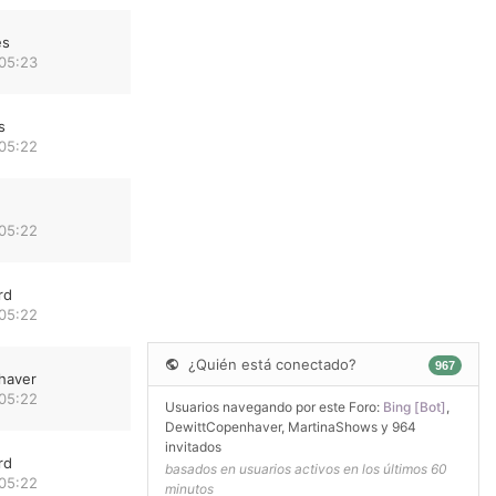
es
 05:23
s
 05:22
 05:22
rd
 05:22
¿Quién está conectado?
967
haver
 05:22
Usuarios navegando por este Foro:
Bing [Bot]
,
DewittCopenhaver
,
MartinaShows
y 964
invitados
rd
basados en usuarios activos en los últimos 60
 05:22
minutos