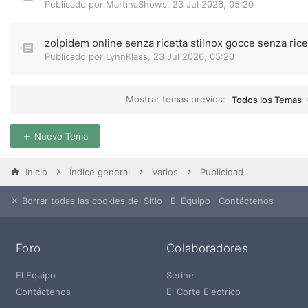
Publicado por
MartinaShows
,
23 Jul 2026, 05:20
zolpidem online senza ricetta stilnox gocce senza rice
Publicado por
LynnKlass
,
23 Jul 2026, 05:20
Mostrar temas previos:
Todos los Temas
Nuevo Tema
Inicio
Índice general
Varios
Publicidad
Borrar todas las cookies del Sitio
El Equipo
Contáctenos
Foro
Colaboradores
El Equipo
Serinel
Contáctenos
El Corte Eléctrico