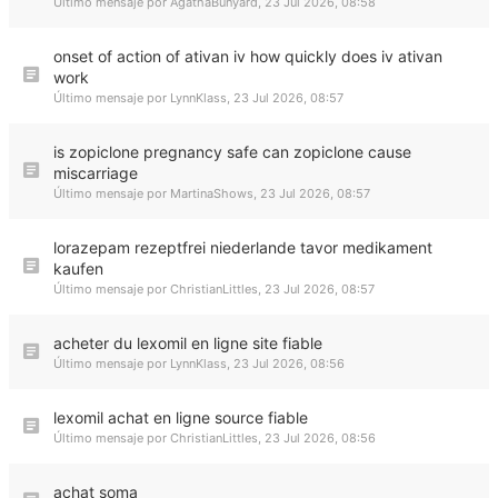
Último mensaje por
AgathaBunyard
,
23 Jul 2026, 08:58
onset of action of ativan iv how quickly does iv ativan
work
Último mensaje por
LynnKlass
,
23 Jul 2026, 08:57
is zopiclone pregnancy safe can zopiclone cause
miscarriage
Último mensaje por
MartinaShows
,
23 Jul 2026, 08:57
lorazepam rezeptfrei niederlande tavor medikament
kaufen
Último mensaje por
ChristianLittles
,
23 Jul 2026, 08:57
acheter du lexomil en ligne site fiable
Último mensaje por
LynnKlass
,
23 Jul 2026, 08:56
lexomil achat en ligne source fiable
Último mensaje por
ChristianLittles
,
23 Jul 2026, 08:56
achat soma