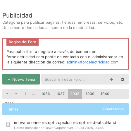
Publicidad
Categoría para publicar páginas, tiendas, empresas, servicios, etc.
Únicamente dedicados al mundo de la electricidad.
Reglas del Foro
Para publicitar tu negocio a través de banners en
foroelectricidad.com ponte en contacto con el administrador en
la siguiente dirección de correo:
admin@foroelectricidad.com
Nuevo Tema
1
…
1036
1037
1038
1039
1040
…
5314
Temas
159403 temas
imovane ohne rezept zopiclon rezeptfrei deutschland
Último mensaje por
DewittCopenhaver
,
23 Jul 2026, 03:45