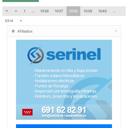
1
…
1036
1037
1038
1039
1040
…
5314
Afiliados