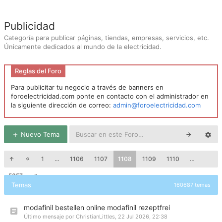
Publicidad
Categoría para publicar páginas, tiendas, empresas, servicios, etc.
Únicamente dedicados al mundo de la electricidad.
Reglas del Foro
Para publicitar tu negocio a través de banners en
foroelectricidad.com ponte en contacto con el administrador en
la siguiente dirección de correo:
admin@foroelectricidad.com
Nuevo Tema
1
…
1106
1107
1108
1109
1110
…
5357
Temas
160687 temas
modafinil bestellen online modafinil rezeptfrei
Último mensaje por
ChristianLittles
,
22 Jul 2026, 22:38