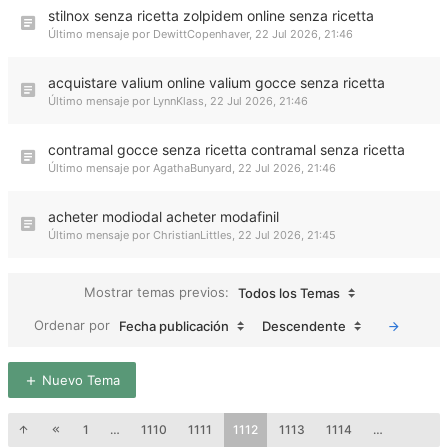
stilnox senza ricetta zolpidem online senza ricetta
Último mensaje por
DewittCopenhaver
,
22 Jul 2026, 21:46
acquistare valium online valium gocce senza ricetta
Último mensaje por
LynnKlass
,
22 Jul 2026, 21:46
contramal gocce senza ricetta contramal senza ricetta
Último mensaje por
AgathaBunyard
,
22 Jul 2026, 21:46
acheter modiodal acheter modafinil
Último mensaje por
ChristianLittles
,
22 Jul 2026, 21:45
Mostrar temas previos:
Todos los Temas
Ordenar por
Fecha publicación
Descendente
Nuevo Tema
1
…
1110
1111
1112
1113
1114
…