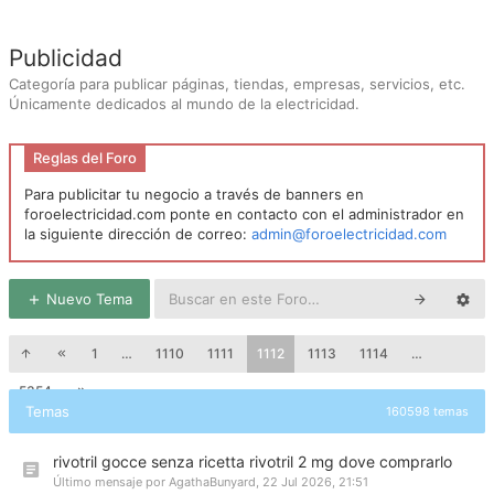
Publicidad
Categoría para publicar páginas, tiendas, empresas, servicios, etc.
Únicamente dedicados al mundo de la electricidad.
Reglas del Foro
Para publicitar tu negocio a través de banners en
foroelectricidad.com ponte en contacto con el administrador en
la siguiente dirección de correo:
admin@foroelectricidad.com
Nuevo Tema
1
…
1110
1111
1112
1113
1114
…
5354
Temas
160598 temas
rivotril gocce senza ricetta rivotril 2 mg dove comprarlo
Último mensaje por
AgathaBunyard
,
22 Jul 2026, 21:51