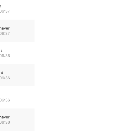
s
06:37
haver
06:37
es
 06:36
rd
 06:36
 06:36
haver
 06:36