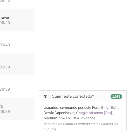
 06:40
haver
 06:40
 06:40
es
 06:39
 06:39
¿Quién está conectado?
1,098
rd
Usuarios navegando por este Foro:
Bing [Bot]
,
 06:39
DewittCopenhaver
,
Google Adsense [Bot]
,
MartinaShows
y 1094 invitados
basados en usuarios activos en los últimos 60
minutos