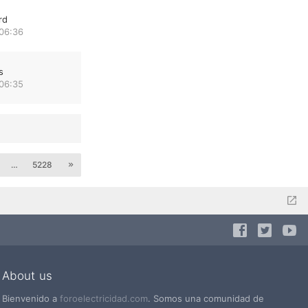
rd
 06:36
s
 06:35
…
5228
About us
Bienvenido a
foroelectricidad.com
. Somos una comunidad de