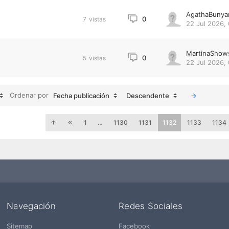
AgathaBunya
0
7
vistas
22 Jul 2026,
MartinaShow
0
5
vistas
22 Jul 2026,
Ordenar por
Fecha publicación
Descendente
1
…
1130
1131
1132
1133
1134
Navegación
Redes Sociales
Sitemap
Facebook