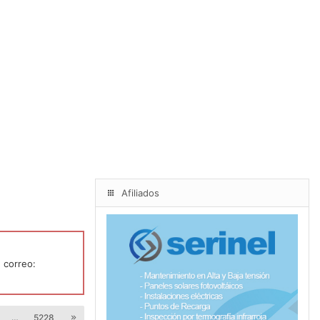
Afiliados
 correo:
…
5228