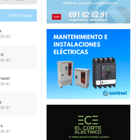
156815 temas
s
 06:42
rd
 06:42
haver
06:41
s
06:41
es
06:41