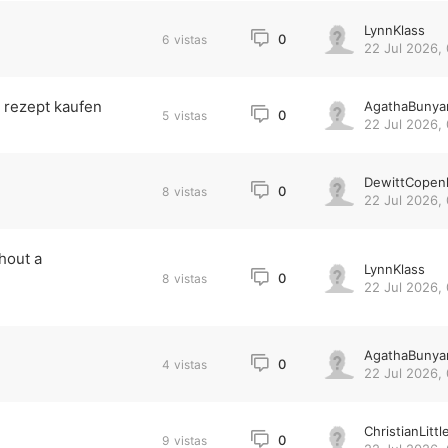
LynnKlass
0
6
vistas
22 Jul 2026, 
 rezept kaufen
AgathaBunya
0
5
vistas
22 Jul 2026,
DewittCopen
0
8
vistas
22 Jul 2026,
hout a
LynnKlass
0
8
vistas
22 Jul 2026,
AgathaBunya
0
4
vistas
22 Jul 2026,
ChristianLittl
0
9
vistas