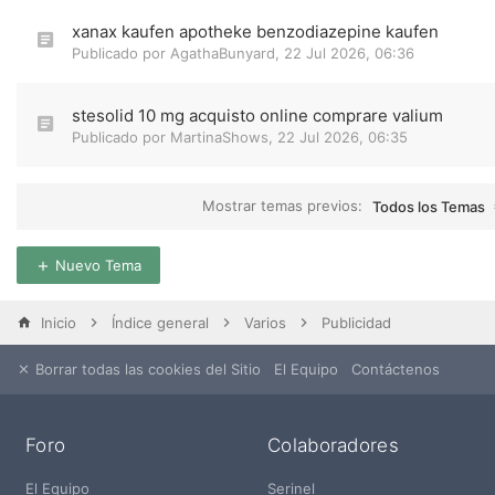
xanax kaufen apotheke benzodiazepine kaufen
Publicado por
AgathaBunyard
,
22 Jul 2026, 06:36
stesolid 10 mg acquisto online comprare valium
Publicado por
MartinaShows
,
22 Jul 2026, 06:35
Mostrar temas previos:
Todos los Temas
Nuevo Tema
Inicio
Índice general
Varios
Publicidad
Borrar todas las cookies del Sitio
El Equipo
Contáctenos
Foro
Colaboradores
El Equipo
Serinel