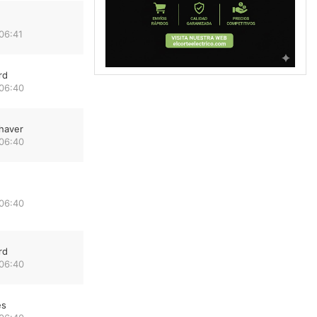
06:41
rd
 06:40
haver
 06:40
 06:40
rd
 06:40
es