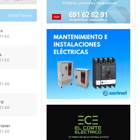
158357 temas
es
11:50
s
11:50
11:49
rd
11:49
haver
11:49