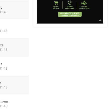
es
11:49
11:48
rd
11:48
es
11:48
s
11:48
haver
11:48