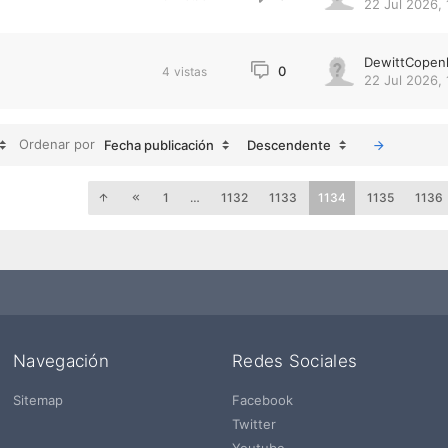
22 Jul 2026, 
DewittCopen
0
4
vistas
22 Jul 2026, 
Ordenar por
Fecha publicación
Descendente
1
…
1132
1133
1134
1135
1136
Navegación
Redes Sociales
Sitemap
Facebook
Twitter