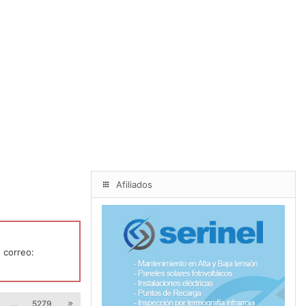
Afiliados
 correo:
…
5279