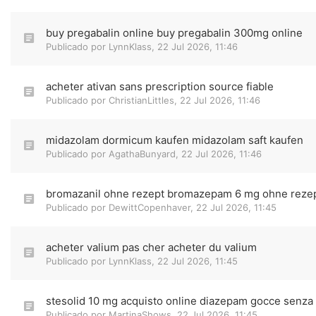
buy pregabalin online buy pregabalin 300mg online
Publicado por
LynnKlass
,
22 Jul 2026, 11:46
acheter ativan sans prescription source fiable
Publicado por
ChristianLittles
,
22 Jul 2026, 11:46
midazolam dormicum kaufen midazolam saft kaufen
Publicado por
AgathaBunyard
,
22 Jul 2026, 11:46
bromazanil ohne rezept bromazepam 6 mg ohne rezep
Publicado por
DewittCopenhaver
,
22 Jul 2026, 11:45
acheter valium pas cher acheter du valium
Publicado por
LynnKlass
,
22 Jul 2026, 11:45
stesolid 10 mg acquisto online diazepam gocce senza 
Publicado por
MartinaShows
,
22 Jul 2026, 11:45