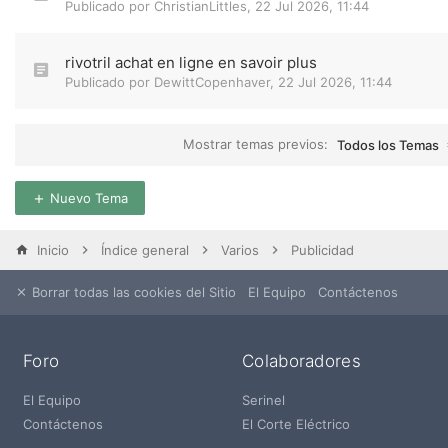
Publicado por
ChristianLittles
,
22 Jul 2026, 11:44
rivotril achat en ligne en savoir plus
Publicado por
DewittCopenhaver
,
22 Jul 2026, 11:44
Mostrar temas previos:
Todos los Temas
Nuevo Tema
Inicio
Índice general
Varios
Publicidad
Borrar todas las cookies del Sitio
El Equipo
Contáctenos
Foro
Colaboradores
El Equipo
Serinel
Contáctenos
El Corte Eléctrico