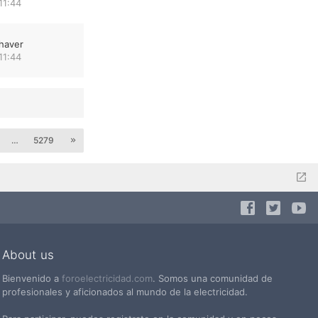
11:44
haver
11:44
…
5279
About us
Bienvenido a
foroelectricidad.com
. Somos una comunidad de
profesionales y aficionados al mundo de la electricidad.