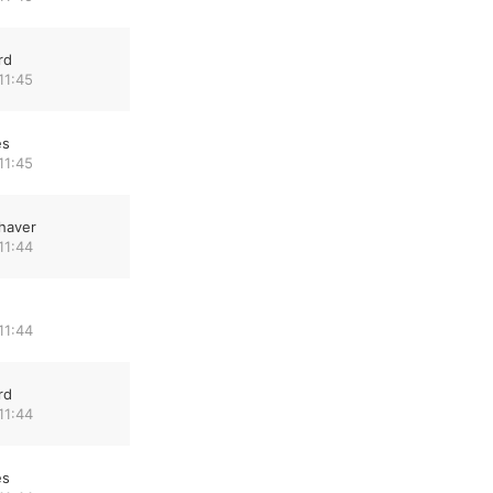
rd
11:45
es
11:45
haver
11:44
11:44
rd
11:44
es