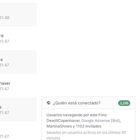
11:48
rd
11:47
es
11:47
haver
11:47
¿Quién está conectado?
1,105
s
11:47
Usuarios navegando por este Foro:
DewittCopenhaver
,
Google Adsense [Bot]
,
MartinaShows
y 1102 invitados
basados en usuarios activos en los últimos 60
11:47
minutos