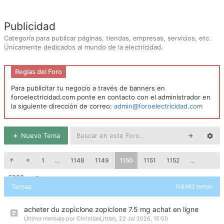
Publicidad
Categoría para publicar páginas, tiendas, empresas, servicios, etc.
Únicamente dedicados al mundo de la electricidad.
Reglas del Foro
Para publicitar tu negocio a través de banners en
foroelectricidad.com ponte en contacto con el administrador en
la siguiente dirección de correo:
admin@foroelectricidad.com
Nuevo Tema
1
…
1148
1149
1150
1151
1152
…
5333
Temas
159982 temas
acheter du zopiclone zopiclone 7.5 mg achat en ligne
Último mensaje por
ChristianLittles
,
22 Jul 2026, 15:50