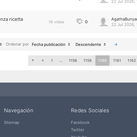
22 Jul 2026, 
nza ricetta
AgathaBunya
0
16
vistas
22 Jul 2026, 
Ordenar por
Fecha publicación
Descendente
1
…
1158
1159
1160
1161
1162
Navegación
Redes Sociales
Sitemap
Facebook
Twitter