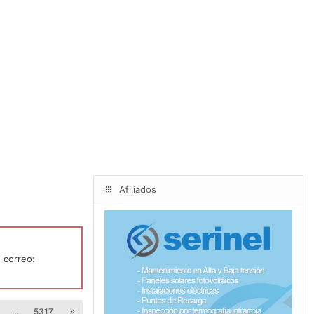
Afiliados
 correo:
…
5317