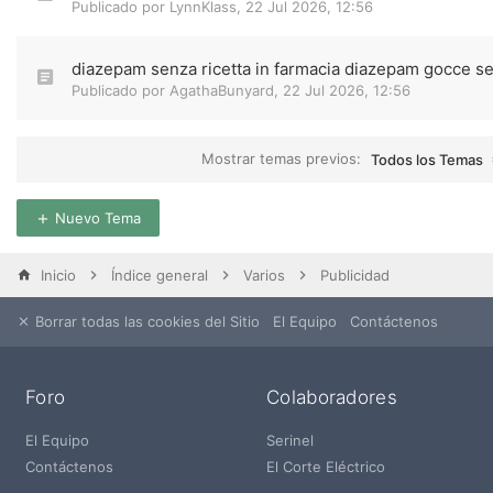
Publicado por
LynnKlass
,
22 Jul 2026, 12:56
diazepam senza ricetta in farmacia diazepam gocce se
Publicado por
AgathaBunyard
,
22 Jul 2026, 12:56
Mostrar temas previos:
Todos los Temas
Nuevo Tema
Inicio
Índice general
Varios
Publicidad
Borrar todas las cookies del Sitio
El Equipo
Contáctenos
Foro
Colaboradores
El Equipo
Serinel
Contáctenos
El Corte Eléctrico