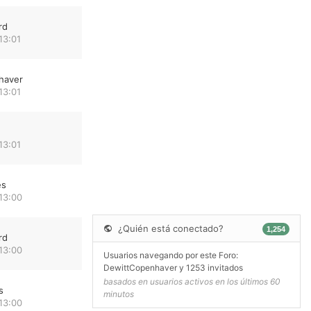
rd
13:01
haver
13:01
13:01
es
13:00
¿Quién está conectado?
1,254
rd
13:00
Usuarios navegando por este Foro:
DewittCopenhaver
y 1253 invitados
basados en usuarios activos en los últimos 60
s
minutos
13:00