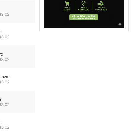
13:02
es
13:02
rd
13:02
haver
13:02
s
13:02
es
13:02