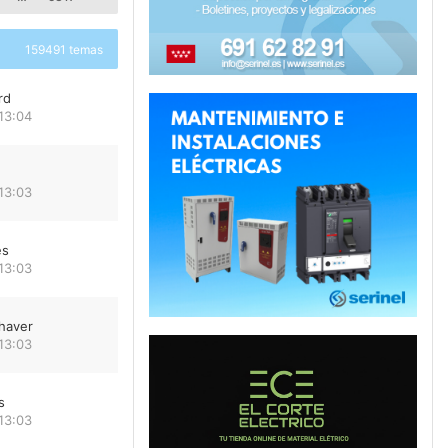
159491 temas
rd
13:04
13:03
es
13:03
haver
13:03
s
13:03