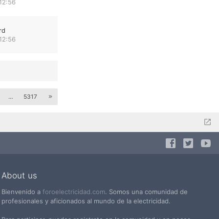
12:56
rd
12:56
…
5317
About us
Bienvenido a
foroelectricidad.com
. Somos una comunidad de
profesionales y aficionados al mundo de la electricidad.