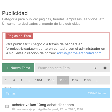
Publicidad
Categoría para publicar páginas, tiendas, empresas, servicios, etc.
Únicamente dedicados al mundo de la electricidad.
Reglas del Foro
Para publicitar tu negocio a través de banners en
foroelectricidad.com ponte en contacto con el administrador en
la siguiente dirección de correo:
admin@foroelectricidad.com
Nuevo Tema
1
…
1184
1185
1186
1187
1188
…
5325
Temas
159743 temas
acheter valium 10mg achat diazepam
Último mensaje por
AgathaBunyard
,
22 Jul 2026, 11:09