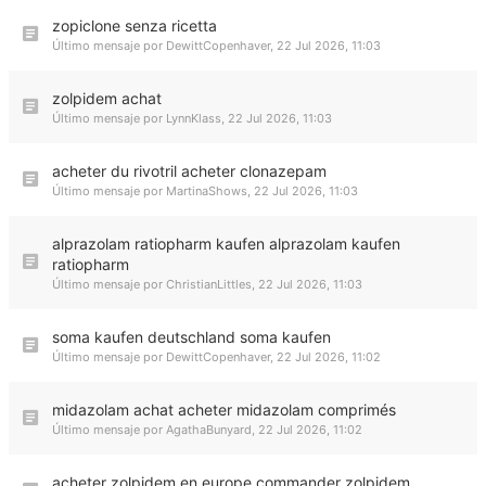
zopiclone senza ricetta
Último mensaje por
DewittCopenhaver
,
22 Jul 2026, 11:03
zolpidem achat
Último mensaje por
LynnKlass
,
22 Jul 2026, 11:03
acheter du rivotril acheter clonazepam
Último mensaje por
MartinaShows
,
22 Jul 2026, 11:03
alprazolam ratiopharm kaufen alprazolam kaufen
ratiopharm
Último mensaje por
ChristianLittles
,
22 Jul 2026, 11:03
soma kaufen deutschland soma kaufen
Último mensaje por
DewittCopenhaver
,
22 Jul 2026, 11:02
midazolam achat acheter midazolam comprimés
Último mensaje por
AgathaBunyard
,
22 Jul 2026, 11:02
acheter zolpidem en europe commander zolpidem