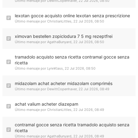
Último mensaje por
DewittCopenhaver
,
22 Jul 2026, 08:50
lexotan gocce acquisto online lexotan senza prescrizione
Último mensaje por
ChristianLittles
,
22 Jul 2026, 08:50
ximovan bestellen zopiclodura 7 5 mg rezeptfrei
Último mensaje por
AgathaBunyard
,
22 Jul 2026, 08:50
tramadolo acquisto senza ricetta contramal gocce senza
ricetta
Último mensaje por
LynnKlass
,
22 Jul 2026, 08:50
midazolam achat acheter midazolam comprimés
Último mensaje por
DewittCopenhaver
,
22 Jul 2026, 08:49
achat valium acheter diazepam
Último mensaje por
ChristianLittles
,
22 Jul 2026, 08:49
contramal gocce senza ricetta tramadolo acquisto senza
ricetta
Último mensaje por
AgathaBunyard
,
22 Jul 2026, 08:49