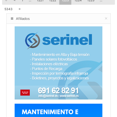
1
…
1221
1222
1223
1224
1225
…
5343
Afiliados