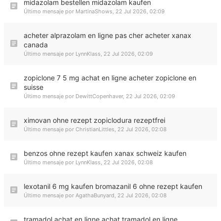
midazolam bestellen midazolam kaufen
Último mensaje por
MartinaShows
,
22 Jul 2026, 02:09
acheter alprazolam en ligne pas cher acheter xanax
canada
Último mensaje por
LynnKlass
,
22 Jul 2026, 02:09
zopiclone 7 5 mg achat en ligne acheter zopiclone en
suisse
Último mensaje por
DewittCopenhaver
,
22 Jul 2026, 02:09
ximovan ohne rezept zopiclodura rezeptfrei
Último mensaje por
ChristianLittles
,
22 Jul 2026, 02:08
benzos ohne rezept kaufen xanax schweiz kaufen
Último mensaje por
LynnKlass
,
22 Jul 2026, 02:08
lexotanil 6 mg kaufen bromazanil 6 ohne rezept kaufen
Último mensaje por
AgathaBunyard
,
22 Jul 2026, 02:08
tramadol achat en ligne achat tramadol en ligne