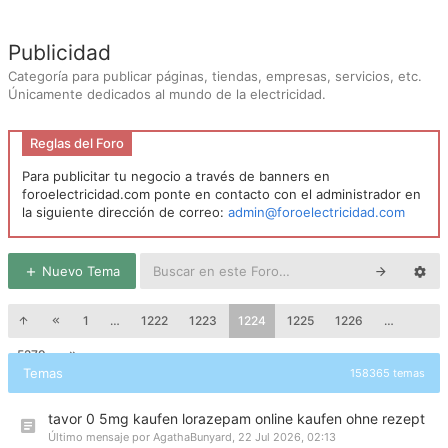
Publicidad
Categoría para publicar páginas, tiendas, empresas, servicios, etc.
Únicamente dedicados al mundo de la electricidad.
Reglas del Foro
Para publicitar tu negocio a través de banners en
foroelectricidad.com ponte en contacto con el administrador en
la siguiente dirección de correo:
admin@foroelectricidad.com
Nuevo Tema
1
…
1222
1223
1224
1225
1226
…
5279
Temas
158365 temas
tavor 0 5mg kaufen lorazepam online kaufen ohne rezept
Último mensaje por
AgathaBunyard
,
22 Jul 2026, 02:13