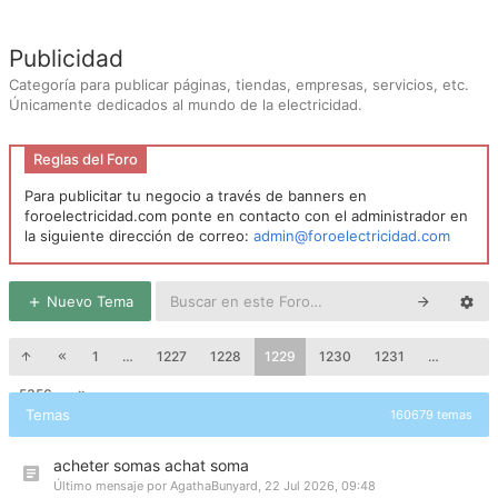
Publicidad
Categoría para publicar páginas, tiendas, empresas, servicios, etc.
Únicamente dedicados al mundo de la electricidad.
Reglas del Foro
Para publicitar tu negocio a través de banners en
foroelectricidad.com ponte en contacto con el administrador en
la siguiente dirección de correo:
admin@foroelectricidad.com
Nuevo Tema
1
…
1227
1228
1229
1230
1231
…
5356
Temas
160679 temas
acheter somas achat soma
Último mensaje por
AgathaBunyard
,
22 Jul 2026, 09:48